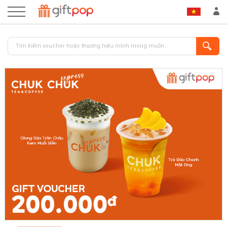
ĐĂNG NHẬP
ĐĂNG KÝ