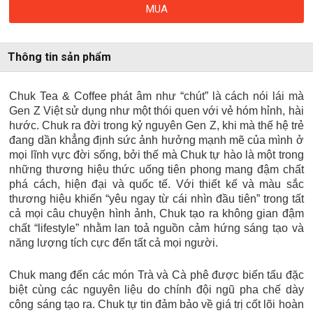
MUA
Thông tin sản phẩm
Chuk Tea & Coffee phát âm như “chút” là cách nói lái mà
Gen Z Việt sử dụng như một thói quen với vẻ hóm hỉnh, hài
hước. Chuk ra đời trong kỷ nguyên Gen Z, khi mà thế hệ trẻ
đang dần khẳng định sức ảnh hưởng mạnh mẽ của mình ở
mọi lĩnh vực đời sống, bởi thế mà Chuk tự hào là một trong
những thương hiệu thức uống tiên phong mang đậm chất
phá cách, hiện đại và quốc tế. Với thiết kế và màu sắc
thương hiệu khiến “yêu ngay từ cái nhìn đầu tiên” trong tất
cả mọi câu chuyện hình ảnh, Chuk tạo ra không gian đậm
chất “lifestyle” nhằm lan toả nguồn cảm hứng sáng tạo và
năng lượng tích cực đến tất cả mọi người.
Chuk mang đến các món Trà và Cà phê được biến tấu đặc
biệt cùng các nguyên liệu do chính đội ngũ pha chế dày
công sáng tạo ra. Chuk tự tin đảm bảo về giá trị cốt lõi hoàn