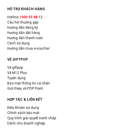
HỖ TRỢ KHÁCH HÀNG
Hotline
1900 55 88 12
Câu hỏi thường gặp
Hướng dẫn đăng ký
Hướng dẫn đặt hàng
Hướng dẫn thanh toán
Cách sử dụng
Hướng dẫn mua e-voucher
VỀ GIFTPOP
Về giftpop
Về M12 Plus
Tuyển dụng
Bảo mật thông tin cá nhân
Giới thiệu về POP Point
HỢP TÁC & LIÊN KẾT
Điều khoản sử dụng
Chính sách bảo mật
Quy trình giải quyết tranh chấp
Dành cho doanh nghiệp