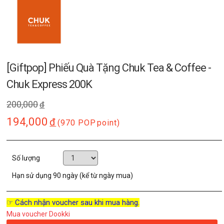
[Giftpop] Phiếu Quà Tặng Chuk Tea & Coffee -
Chuk Express 200K
200,000
đ
194,000
đ
(970 POP
point)
Số lượng
Hạn sử dụng
90 ngày (kể từ ngày mua)
☞ Cách nhận voucher sau khi mua hàng.
Mua voucher Dookki