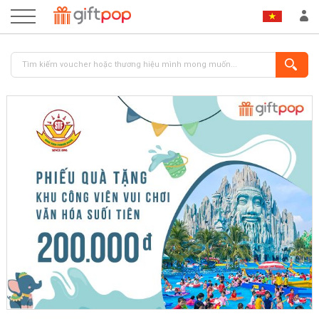
ĐĂNG NHẬP
ĐĂNG KÝ