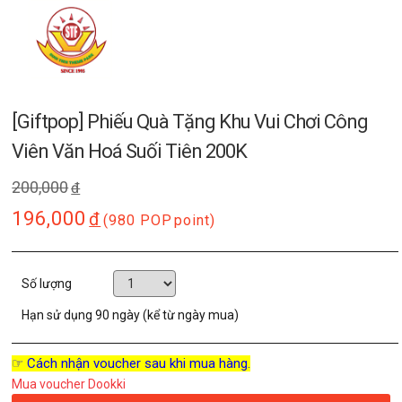
[Giftpop] Phiếu Quà Tặng Khu Vui Chơi Công
Viên Văn Hoá Suối Tiên 200K
200,000
đ
196,000
đ
(980 POP
point)
Số lượng
Hạn sử dụng
90 ngày (kể từ ngày mua)
☞ Cách nhận voucher sau khi mua hàng.
Mua voucher Dookki