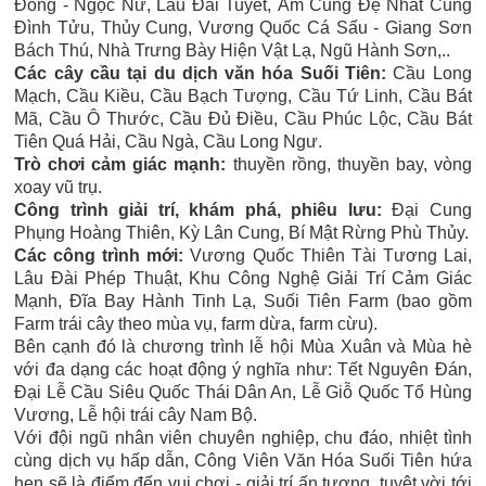
Đồng - Ngọc Nữ, Lâu Đài Tuyết, Âm Cung Đệ Nhất Cung
Đình Tửu, Thủy Cung, Vương Quốc Cá Sấu - Giang Sơn
Bách Thú, Nhà Trưng Bày Hiện Vật Lạ, Ngũ Hành Sơn,..
Các cây cầu tại du dịch văn hóa Suối Tiên:
Cầu Long
Mạch, Cầu Kiều, Cầu Bạch Tượng, Cầu Tứ Linh, Cầu Bát
Mã, Cầu Ô Thước, Cầu Đủ Điều, Cầu Phúc Lộc, Cầu Bát
Tiên Quá Hải, Cầu Ngà, Cầu Long Ngư.
Trò chơi cảm giác mạnh:
thuyền rồng, thuyền bay, vòng
xoay vũ trụ.
Công trình giải trí, khám phá, phiêu lưu:
Đại Cung
Phụng Hoàng Thiên, Kỳ Lân Cung, Bí Mật Rừng Phù Thủy.
Các công trình mới:
Vương Quốc Thiên Tài Tương Lai,
Lâu Đài Phép Thuật, Khu Công Nghệ Giải Trí Cảm Giác
Mạnh, Đĩa Bay Hành Tinh Lạ, Suối Tiên Farm (bao gồm
Farm trái cây theo mùa vụ, farm dừa, farm cừu).
Bên cạnh đó là chương trình lễ hội Mùa Xuân và Mùa hè
với đa dạng các hoạt động ý nghĩa như: Tết Nguyên Đán,
Đại Lễ Cầu Siêu Quốc Thái Dân An, Lễ Giỗ Quốc Tổ Hùng
Vương, Lễ hội trái cây Nam Bộ.
Với đội ngũ nhân viên chuyên nghiệp, chu đáo, nhiệt tình
cùng dịch vụ hấp dẫn, Công Viên Văn Hóa Suối Tiên hứa
hẹn sẽ là điểm đến vui chơi - giải trí ấn tượng, tuyệt vời tới