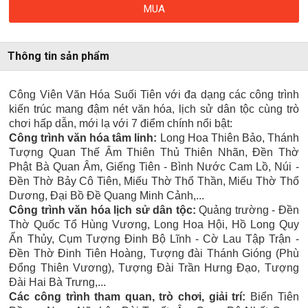
MUA
Thông tin sản phẩm
Công Viên Văn Hóa Suối Tiên với đa dạng các công trình
kiến trúc mang đậm nét văn hóa, lịch sử dân tộc cùng trò
chơi hấp dẫn, mới lạ với 7 điểm chính nổi bật:
Công trình văn hóa tâm linh:
Long Hoa Thiên Bảo, Thánh
Tượng Quan Thế Âm Thiên Thủ Thiên Nhãn, Đền Thờ
Phật Bà Quan Âm, Giếng Tiên - Bình Nước Cam Lồ, Núi -
Đền Thờ Bảy Cô Tiên, Miếu Thờ Thổ Thần, Miếu Thờ Thổ
Dương, Đại Bồ Đề Quang Minh Cảnh,...
Công trình văn hóa lịch sử dân tộc:
Quảng trường - Đền
Thờ Quốc Tổ Hùng Vương, Long Hoa Hội, Hồ Long Quy
Ẩn Thủy, Cụm Tượng Đinh Bộ Lĩnh - Cờ Lau Tập Trận -
Đền Thờ Đinh Tiên Hoàng, Tượng đài Thánh Gióng (Phù
Đổng Thiên Vương), Tượng Đài Trần Hưng Đạo, Tượng
Đài Hai Bà Trưng,...
Các công trình tham quan, trò chơi, giải trí:
Biển Tiên