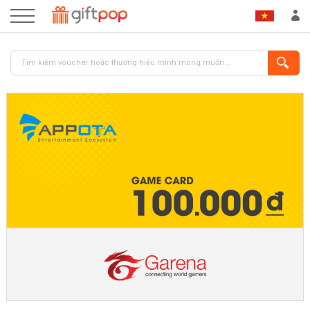
ĐĂNG NHẬP
ĐĂNG KÝ