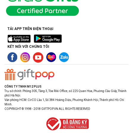
TẢI APP TRÊN ĐIỆN THOẠI
KẾT NỐI VỚI CHÚNG TÔI
CÔNG TY TNHH M12 PLUS
Trụ sở chính: Phòng 305, Tầng 3, Tòa Riki Office, số 225 Quan Hoa, Phường Cầu Giấy, Thành
phố Hà Nội.
Văn phòng HCM: CirCO Lầu 1, Số 384 Hoàng Diệu, Phường Khánh Hội, Thành phố Hồ Chí
Minh.
COPYRIGHT © 1998 - 2018 GIFTPOP.VN ALL RIGHTS RESERVED