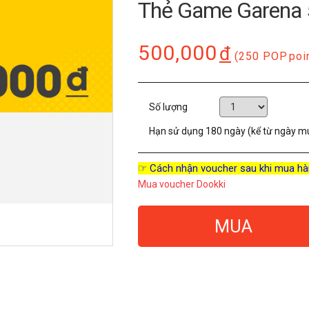
Thẻ Game Garena
500,000
đ
(250 POP
poi
Số lượng
Hạn sử dụng
180 ngày (kể từ ngày m
☞ Cách nhận voucher sau khi mua hà
Mua voucher Dookki
MUA