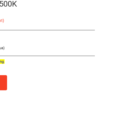
 500K
nt)
ua)
ng.