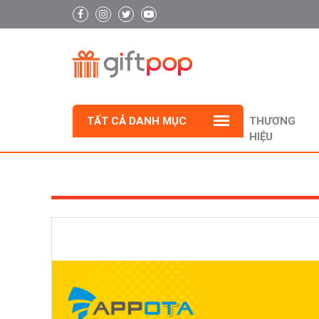
TẤT CẢ DANH MỤC
THƯƠNG
HIỆU