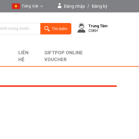
Đăng nhập
/
Đăng ký
Tiếng Việt
Tiếng Việt
Trung Tâm
English
Tìm kiếm
CSKH
LIÊN
GIFTPOP ONLINE
HỆ
VOUCHER