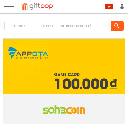
ĐĂNG NHẬP
ĐĂNG KÝ