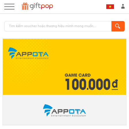
ĐĂNG NHẬP
ĐĂNG KÝ