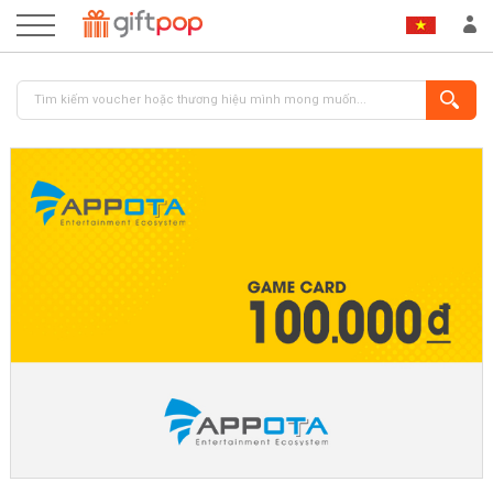
ĐĂNG NHẬP
ĐĂNG KÝ