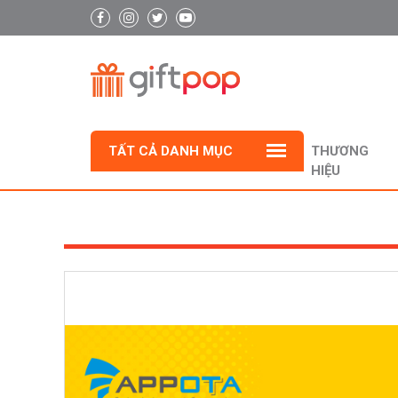
TẤT CẢ DANH MỤC
THƯƠNG
HIỆU