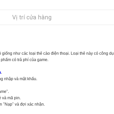
Vị trí cửa hàng
i giống như các loại thẻ cào điện thoại. Loại thẻ này có công d
phẩm có trả phí của game.
m
.
ng nhập và mật khẩu.
ame".
ẻ và mã pin.
n "Nạp" và đợi xác nhận.