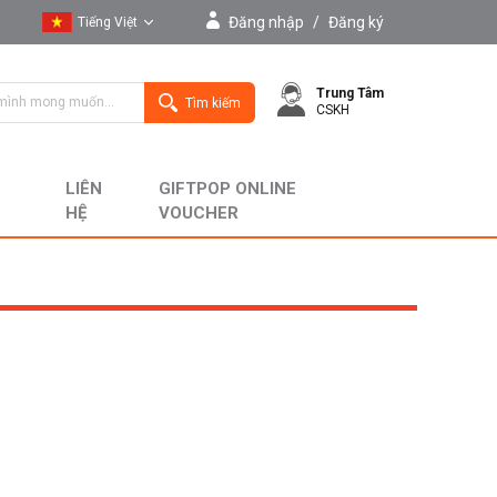
Đăng nhập
/
Đăng ký
Tiếng Việt
Tiếng Việt
Trung Tâm
English
Tìm kiếm
CSKH
LIÊN
GIFTPOP ONLINE
HỆ
VOUCHER