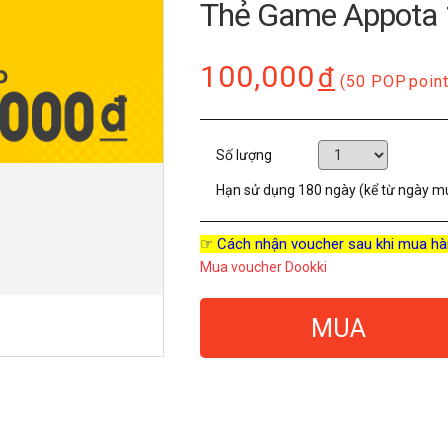
Thẻ Game Appota
100,000
đ
(50 POP
point
Số lượng
Hạn sử dụng
180 ngày (kể từ ngày m
☞ Cách nhận voucher sau khi mua hà
Mua voucher Dookki
MUA