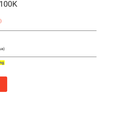
 100K
)
ua)
ng.