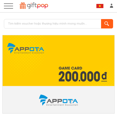
ĐĂNG NHẬP
ĐĂNG KÝ