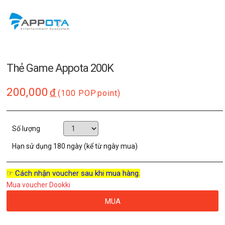
Thẻ Game Appota 200K
200,000
đ
(100 POP
point)
Số lượng
Hạn sử dụng
180 ngày (kể từ ngày mua)
☞ Cách nhận voucher sau khi mua hàng.
Mua voucher Dookki
MUA