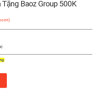
uà Tặng Baoz Group 500K
point)
a)
ng.