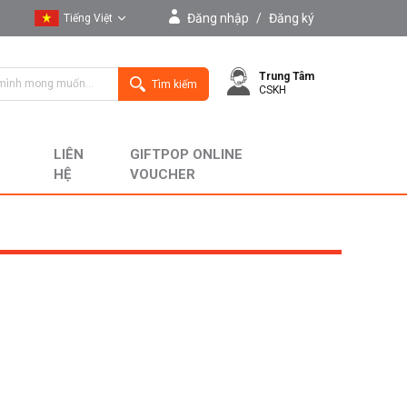
Đăng nhập
/
Đăng ký
Tiếng Việt
Tiếng Việt
Trung Tâm
English
Tìm kiếm
CSKH
LIÊN
GIFTPOP ONLINE
HỆ
VOUCHER