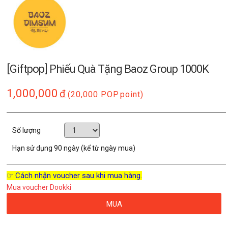
[Giftpop] Phiếu Quà Tặng Baoz Group 1000K
1,000,000
đ
(20,000 POP
point)
Số lượng
Hạn sử dụng
90 ngày (kể từ ngày mua)
☞ Cách nhận voucher sau khi mua hàng.
Mua voucher Dookki
MUA