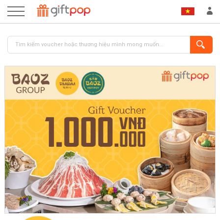
ĐĂNG NHẬP
ĐĂNG KÝ