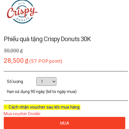
Phiếu quà tặng Crispy Donuts 30K
30,000
đ
28,500
đ
(57 POP
point)
Số lượng
Hạn sử dụng
90 ngày (kể từ ngày mua)
☞ Cách nhận voucher sau khi mua hàng.
Mua voucher Dookki
MUA