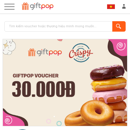
ĐĂNG NHẬP
ĐĂNG KÝ