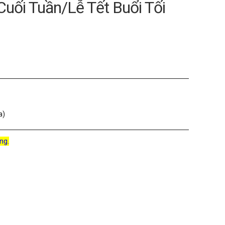
Cuối Tuần/Lễ Tết Buổi Tối
a)
ng.