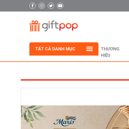
TẤT CẢ DANH MỤC
THƯƠNG
HIỆU