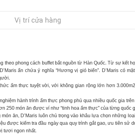
Vị trí cửa hàng
ng theo phong cách buffet bắt nguồn từ Hàn Quốc. Từ sự kết hợ
ọi D’Maris ẩn chứa ý nghĩa “Hương vị gió biển”. D’Maris có mặ
gười.
 thức ẩm thực tuyệt vời, với không gian rộng lớn hơn 3.000m
i nghiệm hành trình ẩm thực phong phú qua nhiều quốc gia trê
ơn 250 món ăn được ví như “tinh hoa ẩm thực” của từng quốc g
g món ăn, D’Maris luôn chú trọng vào khâu lựa chọn những loạ
iệu được kiểm tra đầu ngày qua quy trình gắt gao, ưu tiên sử
ị tươi ngon nhất.