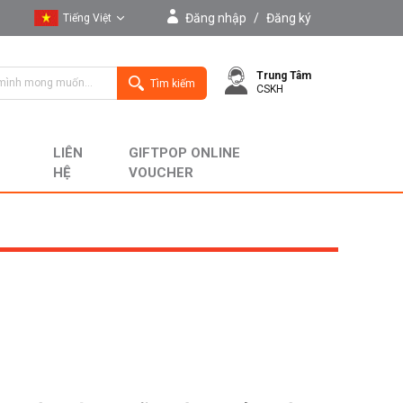
Đăng nhập
/
Đăng ký
Tiếng Việt
Tiếng Việt
Trung Tâm
English
Tìm kiếm
CSKH
LIÊN
GIFTPOP ONLINE
HỆ
VOUCHER