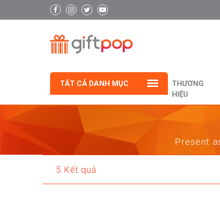
TẤT CẢ DANH MỤC
THƯƠNG
HIỆU
Present as
5 Kết quả