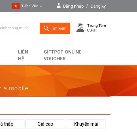
Đăng nhập
/
Đăng ký
Tiếng Việt
Tiếng Việt
Trung Tâm
English
Tìm kiếm
CSKH
LIÊN
GIFTPOP ONLINE
HỆ
VOUCHER
on a mobile
iá thấp
Giá cao
Khuyến mãi