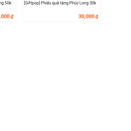
ng 50k
[Giftpop] Phiếu quà tặng Phúc Long 30k
,000
30,000
đ
đ