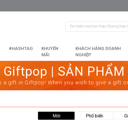
#HASHTAG
KHUYẾN
KHÁCH HÀNG DOANH
MÃI
NGHIỆP
Giftpop | SẢN PHẨM
 a gift in Giftpop! When you wish to give a gift 
Mới
Phổ biến
G