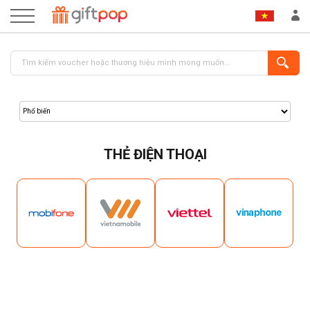
THẺ ĐIỆN THOẠI
ĐĂNG NHẬP
ĐĂNG KÝ