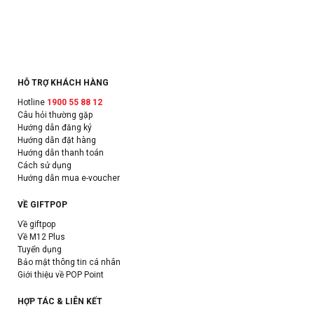
HỖ TRỢ KHÁCH HÀNG
Hotline
1900 55 88 12
Câu hỏi thường gặp
Hướng dẫn đăng ký
Hướng dẫn đặt hàng
Hướng dẫn thanh toán
Cách sử dụng
Hướng dẫn mua e-voucher
VỀ GIFTPOP
Về giftpop
Về M12 Plus
Tuyển dụng
Bảo mật thông tin cá nhân
Giới thiệu về POP Point
HỢP TÁC & LIÊN KẾT