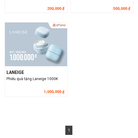
200,000
500,000
đ
đ
LANEIGE
Phiếu quà tặng Laneige 1000K
1,000,000
đ
1