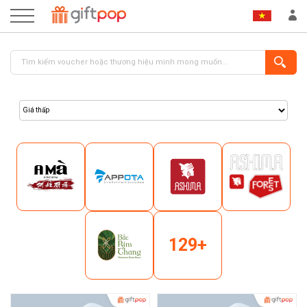
ĐĂNG NHẬP
ĐĂNG KÝ
129+