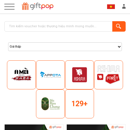
ĐĂNG NHẬP
ĐĂNG KÝ
129+