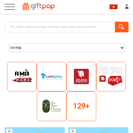
ĐĂNG NHẬP
ĐĂNG KÝ
129+