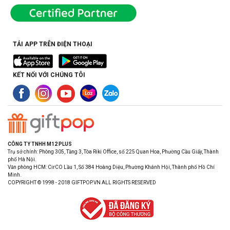
TẢI APP TRÊN ĐIỆN THOẠI
KẾT NỐI VỚI CHÚNG TÔI
CÔNG TY TNHH M12 PLUS
Trụ sở chính: Phòng 305, Tầng 3, Tòa Riki Office, số 225 Quan Hoa, Phường Cầu Giấy, Thành
phố Hà Nội.
Văn phòng HCM: CirCO Lầu 1, Số 384 Hoàng Diệu, Phường Khánh Hội, Thành phố Hồ Chí
Minh.
COPYRIGHT © 1998 - 2018 GIFTPOP.VN ALL RIGHTS RESERVED