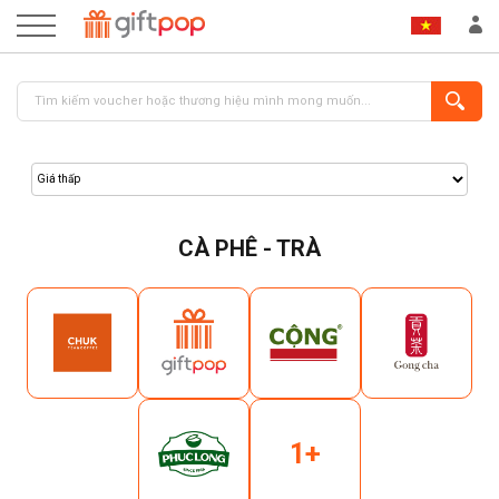
CÀ PHÊ - TRÀ
ĐĂNG NHẬP
ĐĂNG KÝ
1+