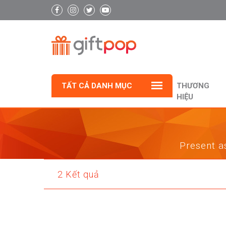
TẤT CẢ DANH MỤC
THƯƠNG
HIỆU
Present as
2 Kết quả