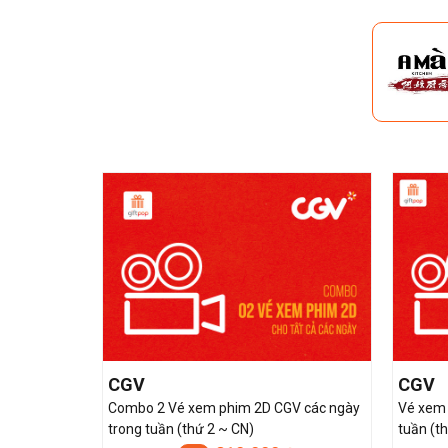
CGV
CGV
Combo 2 Vé xem phim 2D CGV các ngày
Vé xem 
trong tuần (thứ 2 ~ CN)
tuần (t