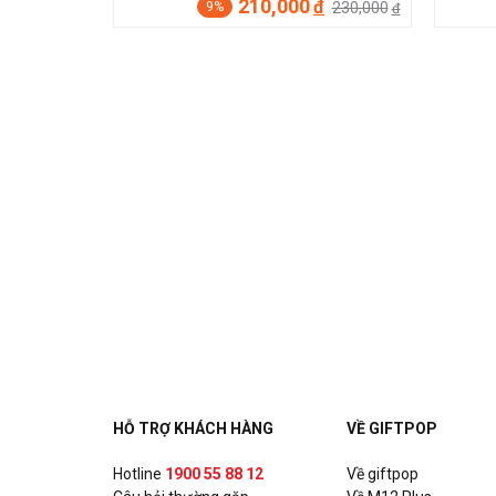
210,000
đ
230,000
9%
đ
HỖ TRỢ KHÁCH HÀNG
VỀ GIFTPOP
Hotline
1900 55 88 12
Về giftpop