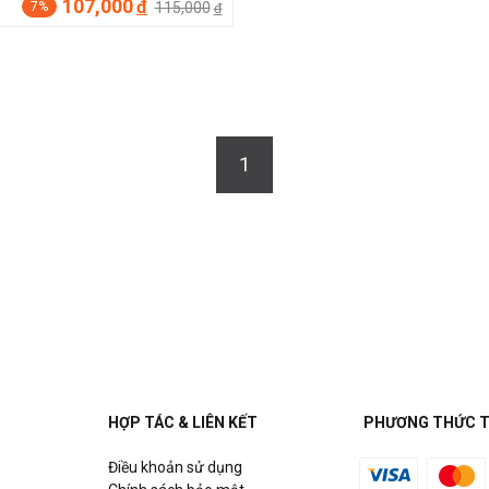
107,000
đ
115,000
7%
đ
1
HỢP TÁC & LIÊN KẾT
PHƯƠNG THỨC 
Điều khoản sử dụng