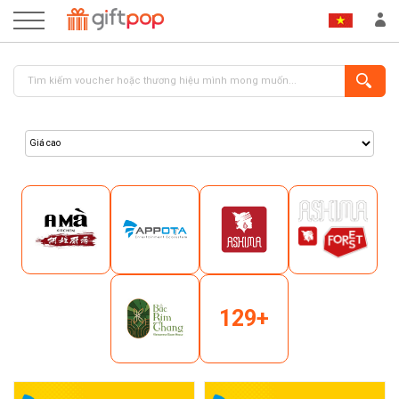
ĐĂNG NHẬP
ĐĂNG KÝ
129+