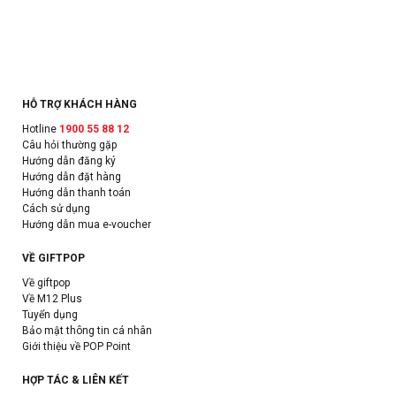
HỖ TRỢ KHÁCH HÀNG
Hotline
1900 55 88 12
Câu hỏi thường gặp
Hướng dẫn đăng ký
Hướng dẫn đặt hàng
Hướng dẫn thanh toán
Cách sử dụng
Hướng dẫn mua e-voucher
VỀ GIFTPOP
Về giftpop
Về M12 Plus
Tuyển dụng
Bảo mật thông tin cá nhân
Giới thiệu về POP Point
HỢP TÁC & LIÊN KẾT