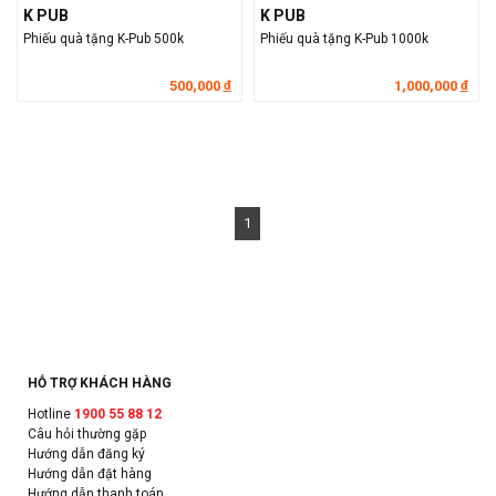
K PUB
K PUB
Phiếu quà tặng K-Pub 500k
Phiếu quà tặng K-Pub 1000k
500,000
1,000,000
đ
đ
1
HỖ TRỢ KHÁCH HÀNG
Hotline
1900 55 88 12
Câu hỏi thường gặp
Hướng dẫn đăng ký
Hướng dẫn đặt hàng
Hướng dẫn thanh toán