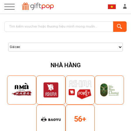
NHÀ HÀNG
ĐĂNG NHẬP
ĐĂNG KÝ
56+