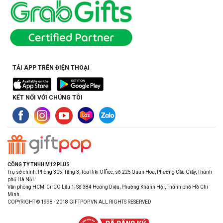
TẢI APP TRÊN ĐIỆN THOẠI
KẾT NỐI VỚI CHÚNG TÔI
CÔNG TY TNHH M12 PLUS
Trụ sở chính: Phòng 305, Tầng 3, Tòa Riki Office, số 225 Quan Hoa, Phường Cầu Giấy, Thành
phố Hà Nội.
Văn phòng HCM: CirCO Lầu 1, Số 384 Hoàng Diệu, Phường Khánh Hội, Thành phố Hồ Chí
Minh.
COPYRIGHT © 1998 - 2018 GIFTPOP.VN ALL RIGHTS RESERVED