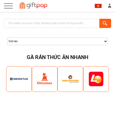
GÀ RÁN THỨC ĂN NHANH
ĐĂNG NHẬP
ĐĂNG KÝ