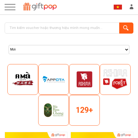
ĐĂNG NHẬP
ĐĂNG KÝ
129+