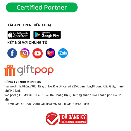
TẢI APP TRÊN ĐIỆN THOẠI
KẾT NỐI VỚI CHÚNG TÔI
CÔNG TY TNHH M12 PLUS
Trụ sở chính: Phòng 305, Tầng 3, Tòa Riki Office, số 225 Quan Hoa, Phường Cầu Giấy, Thành
phố Hà Nội.
Văn phòng HCM: CirCO Lầu 1, Số 384 Hoàng Diệu, Phường Khánh Hội, Thành phố Hồ Chí
Minh.
COPYRIGHT © 1998 - 2018 GIFTPOP.VN ALL RIGHTS RESERVED