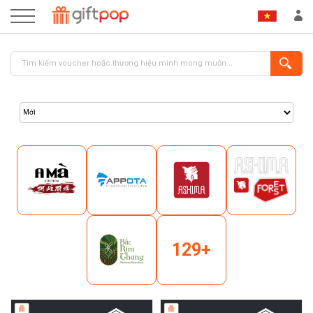
ĐĂNG NHẬP
ĐĂNG KÝ
129+