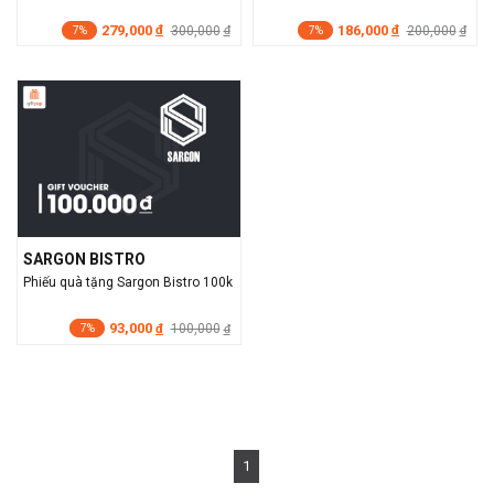
279,000
186,000
đ
300,000
đ
200,000
đ
đ
7%
7%
SARGON BISTRO
Phiếu quà tặng Sargon Bistro 100k
93,000
đ
100,000
đ
7%
1