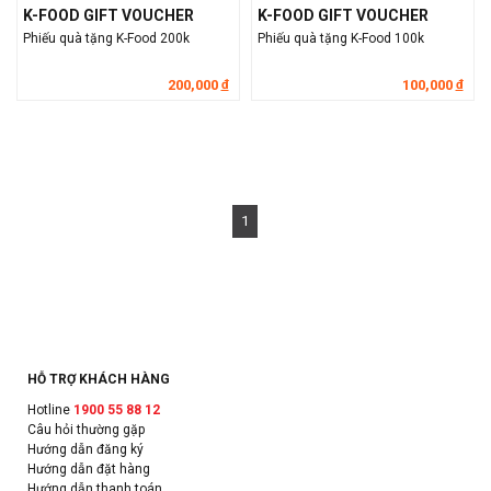
K-FOOD GIFT VOUCHER
K-FOOD GIFT VOUCHER
Phiếu quà tặng K-Food 200k
Phiếu quà tặng K-Food 100k
200,000
100,000
đ
đ
1
HỖ TRỢ KHÁCH HÀNG
Hotline
1900 55 88 12
Câu hỏi thường gặp
Hướng dẫn đăng ký
Hướng dẫn đặt hàng
Hướng dẫn thanh toán