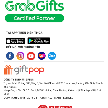
TẢI APP TRÊN ĐIỆN THOẠI
KẾT NỐI VỚI CHÚNG TÔI
CÔNG TY TNHH M12 PLUS
Trụ sở chính: Phòng 305, Tầng 3, Tòa Riki Office, số 225 Quan Hoa, Phường Cầu Giấy, Thành
phố Hà Nội.
Văn phòng HCM: CirCO Lầu 1, Số 384 Hoàng Diệu, Phường Khánh Hội, Thành phố Hồ Chí
Minh.
COPYRIGHT © 1998 - 2018 GIFTPOP.VN ALL RIGHTS RESERVED