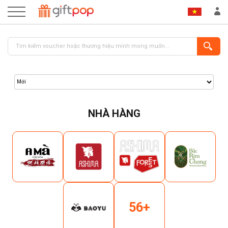
NHÀ HÀNG
ĐĂNG NHẬP
ĐĂNG KÝ
56+