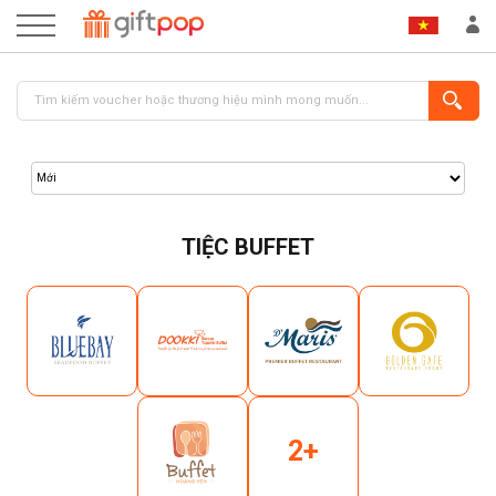
TIỆC BUFFET
ĐĂNG NHẬP
ĐĂNG KÝ
2+