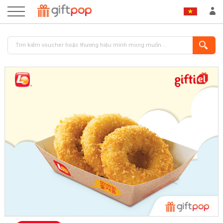
ĐĂNG NHẬP
ĐĂNG KÝ