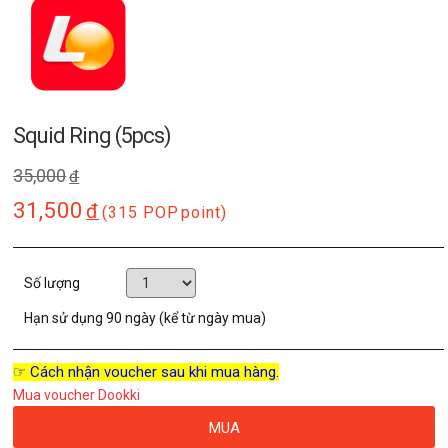
Squid Ring (5pcs)
35,000
đ
31,500
đ
(315 POP
point)
Số lượng
Hạn sử dụng
90 ngày (kể từ ngày mua)
☞ Cách nhận voucher sau khi mua hàng.
Mua voucher Dookki
MUA