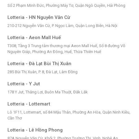
Số 2 Phạm Minh Đức, Phường Máy Tơ, Quận Ngô Quyền, Hải Phòng
Lotteria - HN Nguyễn Văn Cừ
210-212 Nguyễn Văn Cừ, P. Ngọc Lâm, Quận Long Biên, Hà Nội
Lotteria - Aeon Mall Huế
T308, Tầng 3 Trung tâm thương mại Aeon Mall Huế, Số 8 đường Võ
Nguyên Giáp, Phường An Đông, Huế, Thừa Thiên Huế
Lotteria - Đà Lạt Bùi Thị Xuân
285 Bùi Thị Xuân, P. 8, Đà Lạt, Lâm Đồng
Lotteria - Y Jut
178 Y Jut, Thắng Lợi, Buôn Ma Thuột, Đắk Lắk
Lotteria - Lottemart
Lô 1F11, Lottemart, số 84 Mậu Thân, Phường An Hòa, Quận Ninh Kiều,
Cần Thơ
Lotteria - Lê Hồng Phong
87A Nguyễn Văn Cừ, Khối 2, Phường Trường Thi, Vinh, Nghệ An