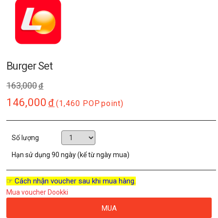
Burger Set
163,000
đ
146,000
đ
(1,460 POP
point)
Số lượng
Hạn sử dụng
90 ngày (kể từ ngày mua)
☞ Cách nhận voucher sau khi mua hàng.
Mua voucher Dookki
MUA