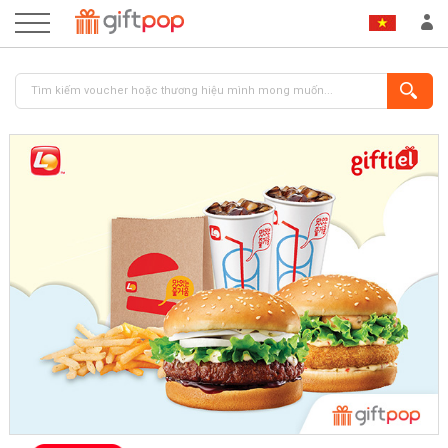
ĐĂNG NHẬP
ĐĂNG KÝ