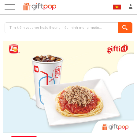
ĐĂNG NHẬP
ĐĂNG KÝ