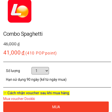
Combo Spaghetti
46,000
đ
41,000
đ
(410 POP
point)
Số lượng
Hạn sử dụng
90 ngày (kể từ ngày mua)
☞ Cách nhận voucher sau khi mua hàng.
Mua voucher Dookki
MUA