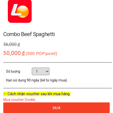
Combo Beef Spaghetti
56,000
đ
50,000
đ
(500 POP
point)
Số lượng
Hạn sử dụng
90 ngày (kể từ ngày mua)
☞ Cách nhận voucher sau khi mua hàng.
Mua voucher Dookki
MUA