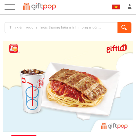
ĐĂNG NHẬP
ĐĂNG KÝ