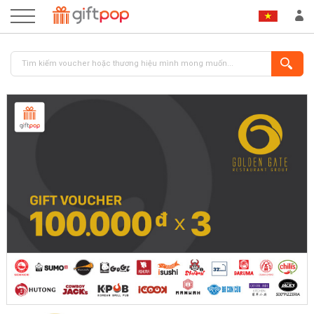
ĐĂNG NHẬP
ĐĂNG KÝ