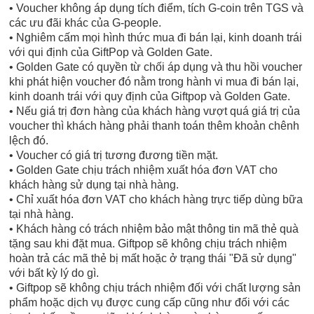
• Voucher không áp dụng tích điểm, tích G-coin trên TGS và
các ưu đãi khác của G-people.
• Nghiêm cấm mọi hình thức mua đi bán lại, kinh doanh trái
với qui định của GiftPop và Golden Gate.
• Golden Gate có quyền từ chối áp dụng và thu hồi voucher
khi phát hiện voucher đó nằm trong hành vi mua đi bán lại,
kinh doanh trái với quy định của Giftpop và Golden Gate.
• Nếu giá trị đơn hàng của khách hàng vượt quá giá trị của
voucher thì khách hàng phải thanh toán thêm khoản chênh
lệch đó.
• Voucher có giá trị tương đương tiền mặt.
• Golden Gate chịu trách nhiệm xuất hóa đơn VAT cho
khách hàng sử dụng tại nhà hàng.
• Chỉ xuất hóa đơn VAT cho khách hàng trực tiếp dùng bữa
tại nhà hàng.
• Khách hàng có trách nhiệm bảo mật thông tin mã thẻ quà
tặng sau khi đặt mua. Giftpop sẽ không chịu trách nhiệm
hoàn trả các mã thẻ bị mất hoặc ở trạng thái "Đã sử dụng"
với bất kỳ lý do gì.
• Giftpop sẽ không chịu trách nhiệm đối với chất lượng sản
phẩm hoặc dịch vụ được cung cấp cũng như đối với các