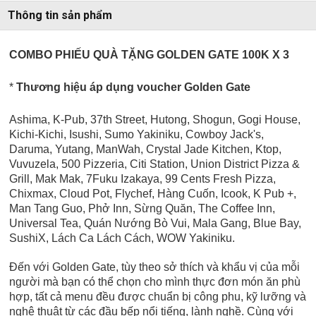
Thông tin sản phẩm
COMBO PHIẾU QUÀ TẶNG GOLDEN GATE 100K X 3
*
Thương hiệu áp dụng voucher Golden Gate
Ashima, K-Pub, 37th Street, Hutong, Shogun, Gogi House,
Kichi-Kichi, Isushi, Sumo Yakiniku, Cowboy Jack's,
Daruma, Yutang, ManWah, Crystal Jade Kitchen, Ktop,
Vuvuzela, 500 Pizzeria, Citi Station, Union District Pizza &
Grill, Mak Mak, 7Fuku Izakaya, 99 Cents Fresh Pizza,
Chixmax, Cloud Pot, Flychef, Hàng Cuốn, Icook, K Pub +,
Man Tang Guo, Phở Inn, Sừng Quăn, The Coffee Inn,
Universal Tea,
Quán Nướng Bò Vui, Mala Gang, Blue Bay,
SushiX, Lách Ca Lách Cách, WOW Yakiniku.
Đến với Golden Gate, tùy theo sở thích và khẩu vị của mỗi
người mà bạn có thể chọn cho mình thực đơn món ăn phù
hợp, tất cả menu đều được chuẩn bị công phu, kỹ lưỡng và
nghệ thuật từ các đầu bếp nổi tiếng, lành nghề. Cùng với