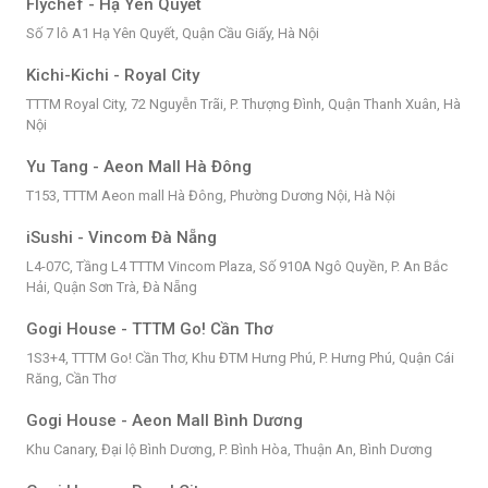
Flychef - Hạ Yên Quyết
Số 7 lô A1 Hạ Yên Quyết, Quận Cầu Giấy, Hà Nội
Kichi-Kichi - Royal City
TTTM Royal City, 72 Nguyễn Trãi, P. Thượng Đình, Quận Thanh Xuân, Hà
Nội
Yu Tang - Aeon Mall Hà Đông
T153, TTTM Aeon mall Hà Đông, Phường Dương Nội, Hà Nội
iSushi - Vincom Đà Nẵng
L4-07C, Tầng L4 TTTM Vincom Plaza, Số 910A Ngô Quyền, P. An Bắc
Hải, Quận Sơn Trà, Đà Nẵng
Gogi House - TTTM Go! Cần Thơ
1S3+4, TTTM Go! Cần Thơ, Khu ĐTM Hưng Phú, P. Hưng Phú, Quận Cái
Răng, Cần Thơ
Gogi House - Aeon Mall Bình Dương
Khu Canary, Đại lộ Bình Dương, P. Bình Hòa, Thuận An, Bình Dương