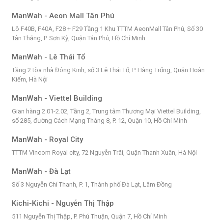
ManWah - Aeon Mall Tân Phú
Lô F40B, F40A, F28 + F29 Tầng 1 Khu TTTM AeonMall Tân Phú, Số 30
Tân Thắng, P. Sơn Kỳ, Quận Tân Phú, Hồ Chí Minh
ManWah - Lê Thái Tổ
Tầng 2 tòa nhà Đông Kinh, số 3 Lê Thái Tổ, P. Hàng Trống, Quận Hoàn
Kiếm, Hà Nội
ManWah - Viettel Building
Gian hàng 2.01-2.02, Tầng 2, Trung tâm Thương Mại Viettel Building,
số 285, đường Cách Mạng Tháng 8, P. 12, Quận 10, Hồ Chí Minh
ManWah - Royal City
TTTM Vincom Royal city, 72 Nguyễn Trãi, Quận Thanh Xuân, Hà Nội
ManWah - Đà Lạt
Số 3 Nguyễn Chí Thanh, P. 1, Thành phố Đà Lạt, Lâm Đồng
Kichi-Kichi - Nguyễn Thị Thập
511 Nguyễn Thị Thập, P. Phú Thuận, Quận 7, Hồ Chí Minh