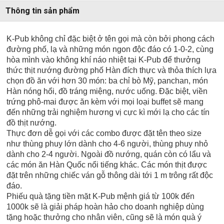
Thông tin sản phẩm
K-Pub không chỉ đặc biệt ở tên gọi mà còn bởi phong cách
đường phố, lạ và những món ngon độc đáo có 1-0-2, cùng
hòa mình vào không khí náo nhiệt tại K-Pub để thưởng
thức thịt nướng đường phố Hàn đích thực và thỏa thích lựa
chọn đồ ăn với hơn 30 món: ba chỉ bò Mỹ, panchan, món
Hàn nóng hổi, đồ tráng miệng, nước uống. Đặc biệt, viền
trứng phô-mai được ăn kèm với mọi loại buffet sẽ mang
đến những trải nghiệm hương vị cực kì mới lạ cho các tín
đồ thịt nướng.
Thực đơn dễ gọi với các combo được đặt tên theo size
như thùng phuy lớn dành cho 4-6 người, thùng phuy nhỏ
dành cho 2-4 người. Ngoài đồ nướng, quán còn có lẩu và
các món ăn Hàn Quốc nổi tiếng khác. Các món thịt được
đặt trên những chiếc ván gỗ thông dài tới 1 m trông rất độc
đáo.
Phiếu quà tặng tiền mặt K-Pub mệnh giá từ 100k đến
1000k sẽ là giải pháp hoàn hảo cho doanh nghiệp dùng
tặng hoặc thưởng cho nhân viên, cũng sẽ là món quà ý