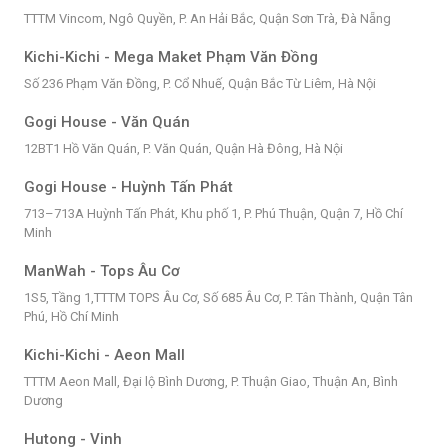
TTTM Vincom, Ngô Quyền, P. An Hải Bắc, Quận Sơn Trà, Đà Nẵng
Kichi-Kichi - Mega Maket Phạm Văn Đồng
Số 236 Phạm Văn Đồng, P. Cổ Nhuế, Quận Bắc Từ Liêm, Hà Nội
Gogi House - Văn Quán
12BT1 Hồ Văn Quán, P. Văn Quán, Quận Hà Đông, Hà Nội
Gogi House - Huỳnh Tấn Phát
713–713A Huỳnh Tấn Phát, Khu phố 1, P. Phú Thuận, Quận 7, Hồ Chí
Minh
ManWah - Tops Âu Cơ
1S5, Tầng 1,TTTM TOPS Âu Cơ, Số 685 Âu Cơ, P. Tân Thành, Quận Tân
Phú, Hồ Chí Minh
Kichi-Kichi - Aeon Mall
TTTM Aeon Mall, Đại lộ Bình Dương, P. Thuận Giao, Thuận An, Bình
Dương
Hutong - Vinh