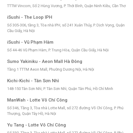
TTTM Vincom, Số 2 Hùng Vương, P. Thới Bình, Quận Ninh Kiều, Cần Thơ
iSushi - The Loop IPH
Số 305-306, tầng 3, Tòa nhà IPH, số 241 Xuân Thủy, P. Dịch Vọng, Quận
Cầu Giấy, Hà Nội
iSushi - Vũ Phạm Hàm
Số 44-46 Vũ Phạm Hàm, P. Trung Hòa, Quận Cầu Giấy, Hà Nội
Sumo Yakiniku - Aeon Mall Hà Đông
Tầng 1 TTTM Aeon Mall, Phường Dương Nội, Hà Nội
Kichi-Kichi - Tân Sơn Nhì
148-150 Tân Sơn Nhì, P. Tân Sơn Nhì, Quận Tân Phú, Hồ Chí Minh
ManWah - Lotte Võ Chí Công
Số 346, Tầng 3, Tòa nhà Lotte Mall, số 272 đường Võ Chí Công, P. Phú
Thượng, Quận Tây Hồ, Hà Nội
Yu Tang - Lotte Võ Chí Công
Số 330, Tầng 3, Tòa nhà Lotte Mall, số 272 đường Võ Chí Công, P. Phú