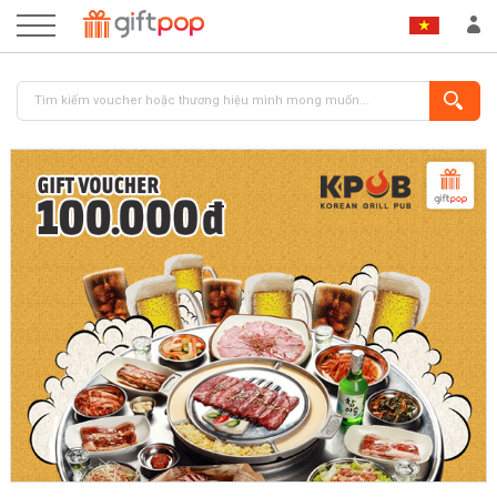
ĐĂNG NHẬP
ĐĂNG KÝ