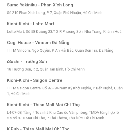
Sumo Yakiniku - Phan Xích Long
Số 210 Phan Xích Long, P. 7, Quận Phú Nhuận, Hồ Chí Minh
Kichi-Kichi - Lotte Mart
Lotte Mart, Số 58 Đường 23/10, P. Phương Sơn, Nha Trang, Khánh Hoà
Gogi House - Vincom Đà Nẵng
TTTM Vincom, Ngô Quyền, P. An Hải Bắc, Quận Sơn Trà, Đà Nẵng
iSushi - Trường Sơn
18 Trường Sơn, P. 2, Quận Tân Bình, Hồ Chí Minh
Kichi-Kichi - Saigon Centre
TTTM Saigon Centre, Số 92 - 94 Nam Kỳ Khởi Nghĩa, P. Bến Nghé, Quận
1, Hồ Chí Minh
Kichi-Kichi - Thiso Mall Mai Chí Thọ
L4-07-08, Tầng 4 Tòa nhà Khu Cao ốc Văn phòng, TMDV tổng hợp lô
5.5 số 8-10 Mai Chí Thọ, P. Thủ Thiêm, Thủ Đức, Hồ Chí Minh
K Pub - Thiso Mall Mai Chí Thọ