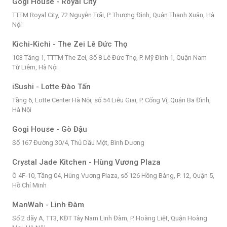
Gogi House - Royal City
TTTM Royal City, 72 Nguyễn Trãi, P. Thượng Đình, Quận Thanh Xuân, Hà
Nội
Kichi-Kichi - The Zei Lê Đức Thọ
103 Tầng 1, TTTM The Zei, Số 8 Lê Đức Thọ, P. Mỹ Đình 1, Quận Nam
Từ Liêm, Hà Nội
iSushi - Lotte Đào Tấn
Tầng 6, Lotte Center Hà Nội, số 54 Liễu Giai, P. Cống Vị, Quận Ba Đình,
Hà Nội
Gogi House - Gò Đậu
Số 167 Đường 30/4, Thủ Dầu Một, Bình Dương
Crystal Jade Kitchen - Hùng Vương Plaza
Ô 4F-10, Tầng 04, Hùng Vương Plaza, số 126 Hồng Bàng, P. 12, Quận 5,
Hồ Chí Minh
ManWah - Linh Đàm
Số 2 dãy A, TT3, KĐT Tây Nam Linh Đàm, P. Hoàng Liệt, Quận Hoàng