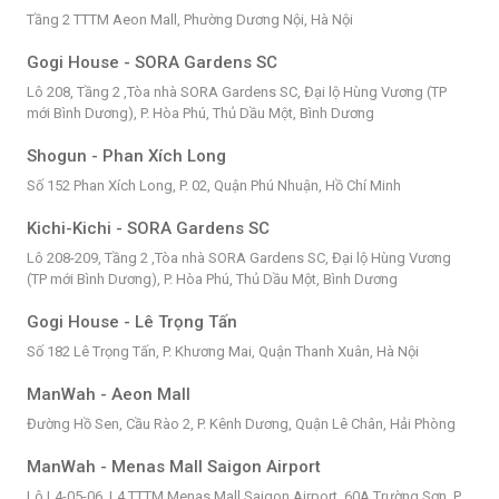
Tầng 2 TTTM Aeon Mall, Phường Dương Nội, Hà Nội
Gogi House - SORA Gardens SC
Lô 208, Tầng 2 ,Tòa nhà SORA Gardens SC, Đại lộ Hùng Vương (TP
mới Bình Dương), P. Hòa Phú, Thủ Dầu Một, Bình Dương
Shogun - Phan Xích Long
Số 152 Phan Xích Long, P. 02, Quận Phú Nhuận, Hồ Chí Minh
Kichi-Kichi - SORA Gardens SC
Lô 208-209, Tầng 2 ,Tòa nhà SORA Gardens SC, Đại lộ Hùng Vương
(TP mới Bình Dương), P. Hòa Phú, Thủ Dầu Một, Bình Dương
Gogi House - Lê Trọng Tấn
Số 182 Lê Trọng Tấn, P. Khương Mai, Quận Thanh Xuân, Hà Nội
ManWah - Aeon Mall
Đường Hồ Sen, Cầu Rào 2, P. Kênh Dương, Quận Lê Chân, Hải Phòng
ManWah - Menas Mall Saigon Airport
Lô L4-05-06, L4 TTTM Menas Mall Saigon Airport, 60A Trường Sơn, P.