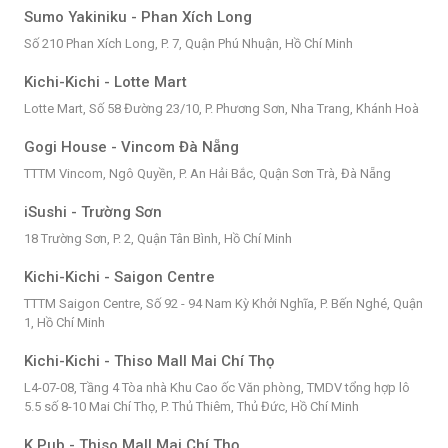
Sumo Yakiniku - Phan Xích Long
Số 210 Phan Xích Long, P. 7, Quận Phú Nhuận, Hồ Chí Minh
Kichi-Kichi - Lotte Mart
Lotte Mart, Số 58 Đường 23/10, P. Phương Sơn, Nha Trang, Khánh Hoà
Gogi House - Vincom Đà Nẵng
TTTM Vincom, Ngô Quyền, P. An Hải Bắc, Quận Sơn Trà, Đà Nẵng
iSushi - Trường Sơn
18 Trường Sơn, P. 2, Quận Tân Bình, Hồ Chí Minh
Kichi-Kichi - Saigon Centre
TTTM Saigon Centre, Số 92 - 94 Nam Kỳ Khởi Nghĩa, P. Bến Nghé, Quận
1, Hồ Chí Minh
Kichi-Kichi - Thiso Mall Mai Chí Thọ
L4-07-08, Tầng 4 Tòa nhà Khu Cao ốc Văn phòng, TMDV tổng hợp lô
5.5 số 8-10 Mai Chí Thọ, P. Thủ Thiêm, Thủ Đức, Hồ Chí Minh
K Pub - Thiso Mall Mai Chí Thọ