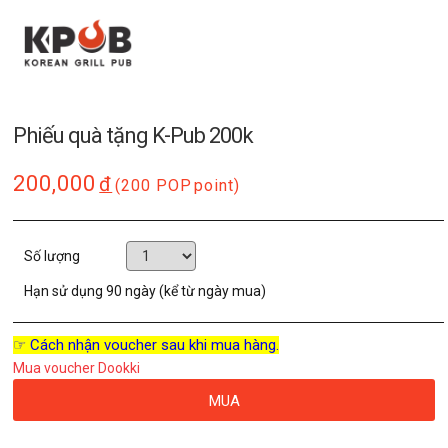
Phiếu quà tặng K-Pub 200k
200,000
đ
(200 POP
point)
Số lượng
Hạn sử dụng
90 ngày (kể từ ngày mua)
☞ Cách nhận voucher sau khi mua hàng.
Mua voucher Dookki
MUA