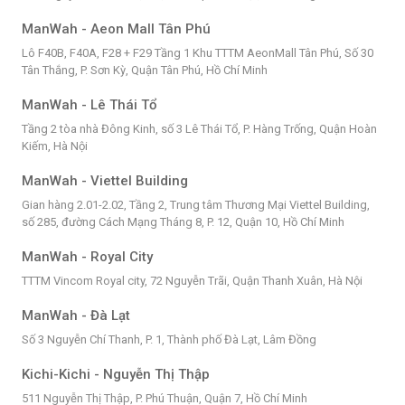
ManWah - Aeon Mall Tân Phú
Lô F40B, F40A, F28 + F29 Tầng 1 Khu TTTM AeonMall Tân Phú, Số 30
Tân Thắng, P. Sơn Kỳ, Quận Tân Phú, Hồ Chí Minh
ManWah - Lê Thái Tổ
Tầng 2 tòa nhà Đông Kinh, số 3 Lê Thái Tổ, P. Hàng Trống, Quận Hoàn
Kiếm, Hà Nội
ManWah - Viettel Building
Gian hàng 2.01-2.02, Tầng 2, Trung tâm Thương Mại Viettel Building,
số 285, đường Cách Mạng Tháng 8, P. 12, Quận 10, Hồ Chí Minh
ManWah - Royal City
TTTM Vincom Royal city, 72 Nguyễn Trãi, Quận Thanh Xuân, Hà Nội
ManWah - Đà Lạt
Số 3 Nguyễn Chí Thanh, P. 1, Thành phố Đà Lạt, Lâm Đồng
Kichi-Kichi - Nguyễn Thị Thập
511 Nguyễn Thị Thập, P. Phú Thuận, Quận 7, Hồ Chí Minh