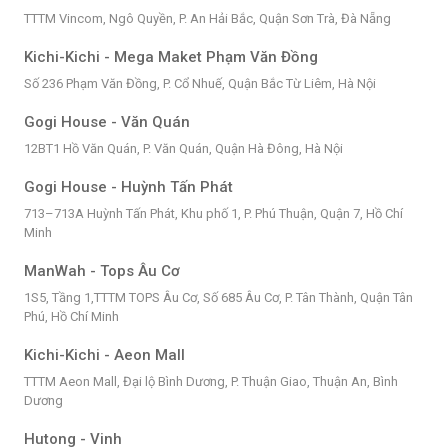
TTTM Vincom, Ngô Quyền, P. An Hải Bắc, Quận Sơn Trà, Đà Nẵng
Kichi-Kichi - Mega Maket Phạm Văn Đồng
Số 236 Phạm Văn Đồng, P. Cổ Nhuế, Quận Bắc Từ Liêm, Hà Nội
Gogi House - Văn Quán
12BT1 Hồ Văn Quán, P. Văn Quán, Quận Hà Đông, Hà Nội
Gogi House - Huỳnh Tấn Phát
713–713A Huỳnh Tấn Phát, Khu phố 1, P. Phú Thuận, Quận 7, Hồ Chí
Minh
ManWah - Tops Âu Cơ
1S5, Tầng 1,TTTM TOPS Âu Cơ, Số 685 Âu Cơ, P. Tân Thành, Quận Tân
Phú, Hồ Chí Minh
Kichi-Kichi - Aeon Mall
TTTM Aeon Mall, Đại lộ Bình Dương, P. Thuận Giao, Thuận An, Bình
Dương
Hutong - Vinh