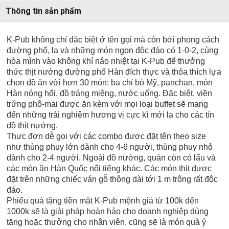
Thông tin sản phẩm
K-Pub không chỉ đặc biệt ở tên gọi mà còn bởi phong cách
đường phố, lạ và những món ngon độc đáo có 1-0-2, cùng
hòa mình vào không khí náo nhiệt tại K-Pub để thưởng
thức thịt nướng đường phố Hàn đích thực và thỏa thích lựa
chọn đồ ăn với hơn 30 món: ba chỉ bò Mỹ, panchan, món
Hàn nóng hổi, đồ tráng miệng, nước uống. Đặc biệt, viền
trứng phô-mai được ăn kèm với mọi loại buffet sẽ mang
đến những trải nghiệm hương vị cực kì mới lạ cho các tín
đồ thịt nướng.
Thực đơn dễ gọi với các combo được đặt tên theo size
như thùng phuy lớn dành cho 4-6 người, thùng phuy nhỏ
dành cho 2-4 người. Ngoài đồ nướng, quán còn có lẩu và
các món ăn Hàn Quốc nổi tiếng khác. Các món thịt được
đặt trên những chiếc ván gỗ thông dài tới 1 m trông rất độc
đáo.
Phiếu quà tặng tiền mặt K-Pub mệnh giá từ 100k đến
1000k sẽ là giải pháp hoàn hảo cho doanh nghiệp dùng
tặng hoặc thưởng cho nhân viên, cũng sẽ là món quà ý