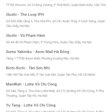
TTTM Vincom, Số 2 Hùng Vương, P. Thới Bình, Quận Ninh Kiều, Cần Thơ
iSushi - The Loop IPH
Số 305-306, tầng 3, Tòa nhà IPH, số 241 Xuân Thủy, P. Dịch Vọng, Quận
Cầu Giấy, Hà Nội
iSushi - Vũ Phạm Hàm
Số 44-46 Vũ Phạm Hàm, P. Trung Hòa, Quận Cầu Giấy, Hà Nội
Sumo Yakiniku - Aeon Mall Hà Đông
Tầng 1 TTTM Aeon Mall, Phường Dương Nội, Hà Nội
Kichi-Kichi - Tân Sơn Nhì
148-150 Tân Sơn Nhì, P. Tân Sơn Nhì, Quận Tân Phú, Hồ Chí Minh
ManWah - Lotte Võ Chí Công
Số 346, Tầng 3, Tòa nhà Lotte Mall, số 272 đường Võ Chí Công, P. Phú
Thượng, Quận Tây Hồ, Hà Nội
Yu Tang - Lotte Võ Chí Công
Số 330, Tầng 3, Tòa nhà Lotte Mall, số 272 đường Võ Chí Công, P. Phú