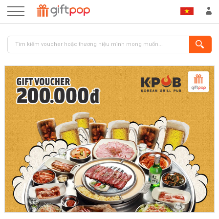
ĐĂNG NHẬP
ĐĂNG KÝ