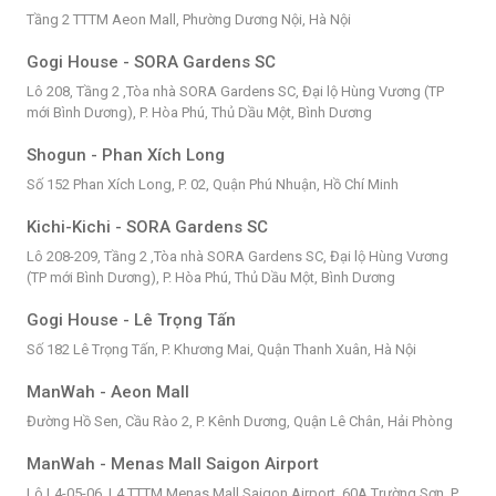
Tầng 2 TTTM Aeon Mall, Phường Dương Nội, Hà Nội
Gogi House - SORA Gardens SC
Lô 208, Tầng 2 ,Tòa nhà SORA Gardens SC, Đại lộ Hùng Vương (TP
mới Bình Dương), P. Hòa Phú, Thủ Dầu Một, Bình Dương
Shogun - Phan Xích Long
Số 152 Phan Xích Long, P. 02, Quận Phú Nhuận, Hồ Chí Minh
Kichi-Kichi - SORA Gardens SC
Lô 208-209, Tầng 2 ,Tòa nhà SORA Gardens SC, Đại lộ Hùng Vương
(TP mới Bình Dương), P. Hòa Phú, Thủ Dầu Một, Bình Dương
Gogi House - Lê Trọng Tấn
Số 182 Lê Trọng Tấn, P. Khương Mai, Quận Thanh Xuân, Hà Nội
ManWah - Aeon Mall
Đường Hồ Sen, Cầu Rào 2, P. Kênh Dương, Quận Lê Chân, Hải Phòng
ManWah - Menas Mall Saigon Airport
Lô L4-05-06, L4 TTTM Menas Mall Saigon Airport, 60A Trường Sơn, P.