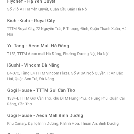
Flychef - Hạ Yên Quyết
Số 7 lô A1 Hạ Yên Quyết, Quận Cầu Giấy, Hà Nội
Kichi-Kichi - Royal City
TTTM Royal City, 72 Nguyễn Trãi, P. Thượng Đình, Quận Thanh Xuân, Hà
Nội
Yu Tang - Aeon Mall Hà Đông
T153, TTTM Aeon mall Hà Đông, Phường Dương Nội, Hà Nội
iSushi - Vincom Đà Nẵng
L4-07C, Tầng L4 TTTM Vincom Plaza, Số 910A Ngô Quyền, P. An Bắc
Hải, Quận Sơn Trà, Đà Nẵng
Gogi House - TTTM Go! Cần Thơ
1S3+4, TTTM Go! Cần Thơ, Khu ĐTM Hưng Phú, P. Hưng Phú, Quận Cái
Răng, Cần Thơ
Gogi House - Aeon Mall Bình Dương
Khu Canary, Đại lộ Bình Dương, P. Bình Hòa, Thuận An, Bình Dương