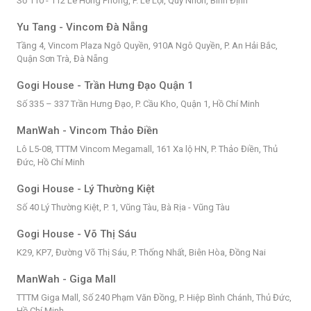
Số 110 - 112 Lê Hồng Phong, P. Lê Lợi, Quy Nhơn, Bình Định
Yu Tang - Vincom Đà Nẵng
Tầng 4, Vincom Plaza Ngô Quyền, 910A Ngô Quyền, P. An Hải Bắc,
Quận Sơn Trà, Đà Nẵng
Gogi House - Trần Hưng Đạo Quận 1
Số 335 – 337 Trần Hưng Đạo, P. Cầu Kho, Quận 1, Hồ Chí Minh
ManWah - Vincom Thảo Điền
Lô L5-08, TTTM Vincom Megamall, 161 Xa lộ HN, P. Thảo Điền, Thủ
Đức, Hồ Chí Minh
Gogi House - Lý Thường Kiệt
Số 40 Lý Thường Kiệt, P. 1, Vũng Tàu, Bà Rịa - Vũng Tàu
Gogi House - Võ Thị Sáu
K29, KP7, Đường Võ Thị Sáu, P. Thống Nhất, Biên Hòa, Đồng Nai
ManWah - Giga Mall
TTTM Giga Mall, Số 240 Phạm Văn Đồng, P. Hiệp Bình Chánh, Thủ Đức,
Hồ Chí Minh