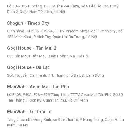
Lô 104-105-106 tầng 1 TTTM The Zei Plaza, Số 8 Lê Đức Thọ, P. Mỹ
Đình 2, Quận Nam Từ Liêm, Hà Nội
Shogun - Times City
Gian hàng TN-20 & DD9-24 , TTTM Vincom Mega Mall Times city , số
458 Minh Khai , P. Vĩnh Tuy, Quận Hai Bà Trưng, Hà Nội
Gogi House - Tân Mai 2
655 Tân Mai, P. Tân Mai, Quận Hoàng Mai, Hà Nội
Gogi House - Đà Lạt
Số 3 Nguyễn Chí Thanh, P. 1, Thành phố Đà Lạt, Lâm Đồng
ManWah - Aeon Mall Tân Phú
Lô F40B, F40A, F28 + F29 Tầng 1 Khu TTTM AeonMall Tân Phú, Số 30
Tân Thắng, P. Sơn Kỳ, Quận Tân Phú, Hồ Chí Minh
ManWah - Lê Thái Tổ
Tầng 2 tòa nhà Đông Kinh, số 3 Lê Thái Tổ, P. Hàng Trống, Quận Hoàn
Kiếm, Hà Nội