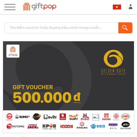
ĐĂNG NHẬP
ĐĂNG KÝ