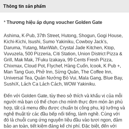
Thông tin sản phẩm
*
Thương hiệu áp dụng voucher Golden Gate
Ashima, K-Pub, 37th Street, Hutong, Shogun, Gogi House,
Kichi-Kichi, Isushi, Sumo Yakiniku, Cowboy Jack's,
Daruma, Yutang, ManWah, Crystal Jade Kitchen, Ktop,
Vuvuzela, 500 Pizzeria, Citi Station, Union District Pizza &
Grill, Mak Mak, 7Fuku Izakaya, 99 Cents Fresh Pizza,
Chixmax, Cloud Pot, Flychef, Hàng Cuốn, Icook, K Pub +,
Man Tang Guo, Phở Inn, Sừng Quăn, The Coffee Inn,
Universal Tea,
Quán Nướng Bò Vui, Mala Gang, Blue Bay,
SushiX, Lách Ca Lách Cách, WOW Yakiniku.
Đến với Golden Gate, tùy theo sở thích và khẩu vị của mỗi
người mà bạn có thể chọn cho mình thực đơn món ăn phù
hợp, tất cả menu đều được chuẩn bị công phu, kỹ lưỡng và
nghệ thuật từ các đầu bếp nổi tiếng, lành nghề. Cùng với
đó là chuỗi cung ứng nguyên liệu đầu vào tươi ngon, đảm
bảo an toàn, tiết kiệm đáng kể chi phí. Đặc biệt, đến với