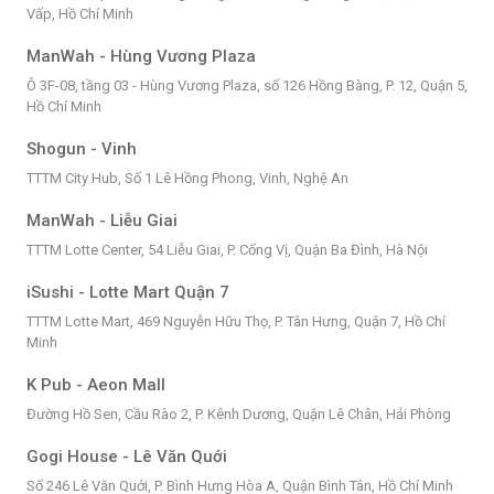
Vấp, Hồ Chí Minh
ManWah - Hùng Vương Plaza
Ô 3F-08, tầng 03 - Hùng Vương Plaza, số 126 Hồng Bàng, P. 12, Quận 5,
Hồ Chí Minh
Shogun - Vinh
TTTM City Hub, Số 1 Lê Hồng Phong, Vinh, Nghệ An
ManWah - Liễu Giai
TTTM Lotte Center, 54 Liễu Giai, P. Cống Vị, Quận Ba Đình, Hà Nội
iSushi - Lotte Mart Quận 7
TTTM Lotte Mart, 469 Nguyễn Hữu Thọ, P. Tân Hưng, Quận 7, Hồ Chí
Minh
K Pub - Aeon Mall
Đường Hồ Sen, Cầu Rào 2, P. Kênh Dương, Quận Lê Chân, Hải Phòng
Gogi House - Lê Văn Quới
Số 246 Lê Văn Quới, P. Bình Hưng Hòa A, Quận Bình Tân, Hồ Chí Minh