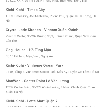
Số K29, KP. 7, Võ Thị Sáu, P. Thống Nhất, Biên Hòa, Đồng Nai
Kichi-Kichi - Times City
TTTM Times City, 458 Minh Khai, P. Vĩnh Phú, Quận Hai Bà Trưng, Hà
Nội
Crystal Jade Kitchen - Vincom Xuân Khánh
Vincom Center, Số 209 Đường 30/4, P. Xuân Khánh, Quận Ninh Kiều,
Cần Thơ
Gogi House - Hồ Tùng Mậu
Số 15 Hồ Tùng Mậu, Vinh, Nghệ An
Kichi-Kichi - Vinhome Ocean Park
L4-05, Tầng 4, Vinhomes Ocean Park, Kiêu Kỵ, Huyện Gia Lâm, Hà Nội
ManWah - Center Point Lê Văn Lương
TTTM Center Point, Số 27 Lê Văn Lương, P. Nhân Chính, Quận Thanh
Xuân, Hà Nội
Kichi-Kichi - Lotte Mart Quận 7