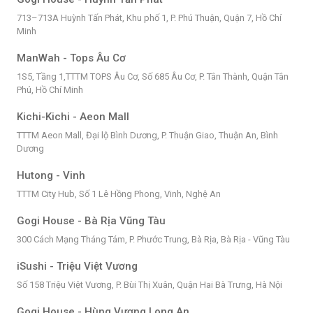
713–713A Huỳnh Tấn Phát, Khu phố 1, P. Phú Thuận, Quận 7, Hồ Chí
Minh
ManWah - Tops Âu Cơ
1S5, Tầng 1,TTTM TOPS Âu Cơ, Số 685 Âu Cơ, P. Tân Thành, Quận Tân
Phú, Hồ Chí Minh
Kichi-Kichi - Aeon Mall
TTTM Aeon Mall, Đại lộ Bình Dương, P. Thuận Giao, Thuận An, Bình
Dương
Hutong - Vinh
TTTM City Hub, Số 1 Lê Hồng Phong, Vinh, Nghệ An
Gogi House - Bà Rịa Vũng Tàu
300 Cách Mạng Tháng Tám, P. Phước Trung, Bà Rịa, Bà Rịa - Vũng Tàu
iSushi - Triệu Việt Vương
Số 158 Triệu Việt Vương, P. Bùi Thị Xuân, Quận Hai Bà Trưng, Hà Nội
Gogi House - Hùng Vương Long An