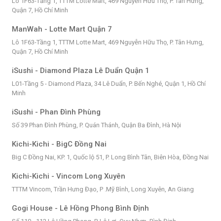
Lô 1F63-Tầng 1, TTTM Lotte Mart, 469 Nguyễn Hữu Thọ, P. Tân Hưng,
Quận 7, Hồ Chí Minh
ManWah - Lotte Mart Quận 7
Lô 1F63-Tầng 1, TTTM Lotte Mart, 469 Nguyễn Hữu Thọ, P. Tân Hưng,
Quận 7, Hồ Chí Minh
iSushi - Diamond Plaza Lê Duẩn Quận 1
L01-Tầng 5 - Diamond Plaza, 34 Lê Duẩn, P. Bến Nghé, Quận 1, Hồ Chí
Minh
iSushi - Phan Đình Phùng
Số 39 Phan Đình Phùng, P. Quán Thánh, Quận Ba Đình, Hà Nội
Kichi-Kichi - BigC Đồng Nai
Big C Đồng Nai, KP. 1, Quốc lộ 51, P. Long Bình Tân, Biên Hòa, Đồng Nai
Kichi-Kichi - Vincom Long Xuyên
TTTM Vincom, Trần Hưng Đạo, P .Mỹ Bình, Long Xuyên, An Giang
Gogi House - Lê Hồng Phong Bình Định