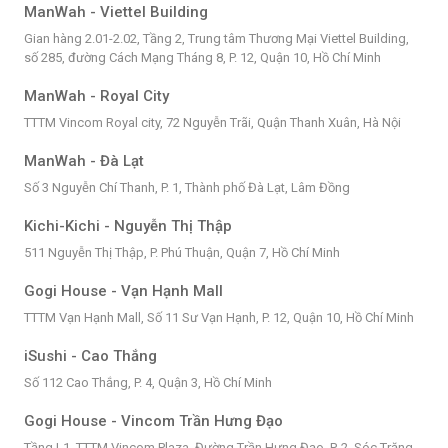
ManWah - Viettel Building
Gian hàng 2.01-2.02, Tầng 2, Trung tâm Thương Mại Viettel Building,
số 285, đường Cách Mạng Tháng 8, P. 12, Quận 10, Hồ Chí Minh
ManWah - Royal City
TTTM Vincom Royal city, 72 Nguyễn Trãi, Quận Thanh Xuân, Hà Nội
ManWah - Đà Lạt
Số 3 Nguyễn Chí Thanh, P. 1, Thành phố Đà Lạt, Lâm Đồng
Kichi-Kichi - Nguyễn Thị Thập
511 Nguyễn Thị Thập, P. Phú Thuận, Quận 7, Hồ Chí Minh
Gogi House - Vạn Hạnh Mall
TTTM Vạn Hạnh Mall, Số 11 Sư Vạn Hạnh, P. 12, Quận 10, Hồ Chí Minh
iSushi - Cao Thắng
Số 112 Cao Thắng, P. 4, Quận 3, Hồ Chí Minh
Gogi House - Vincom Trần Hưng Đạo
Tầng L1, TTTM Vincom Plaza, Đường Trần Hưng Đạo, P. 2, Sóc Trăng,