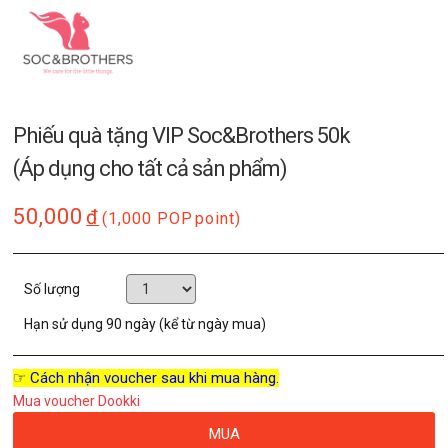
Phiếu quà tặng VIP Soc&Brothers 50k
(Áp dụng cho tất cả sản phẩm)
50,000
đ
(1,000 POP
point)
Số lượng
Hạn sử dụng
90 ngày (kể từ ngày mua)
☞ Cách nhận voucher sau khi mua hàng.
Mua voucher Dookki
MUA