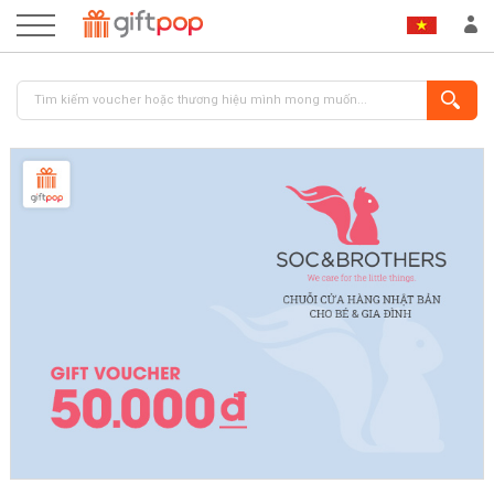
ĐĂNG NHẬP
ĐĂNG KÝ