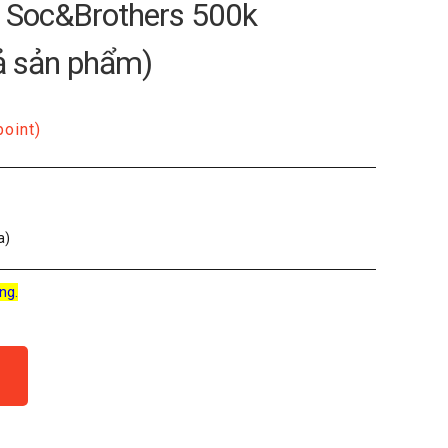
P Soc&Brothers 500k
cả sản phẩm)
point)
a)
ng.