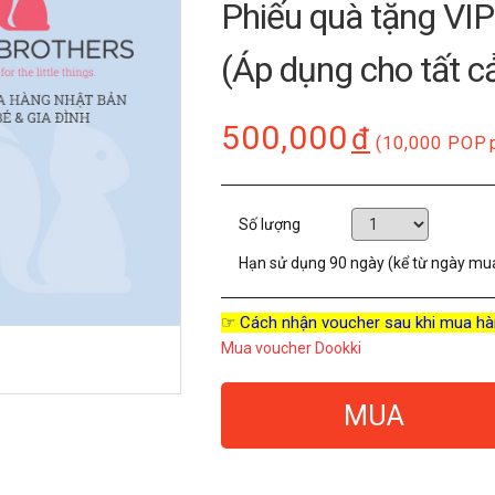
Phiếu quà tặng VI
(Áp dụng cho tất 
500,000
đ
(10,000 POP
Số lượng
Hạn sử dụng
90 ngày (kể từ ngày mu
☞ Cách nhận voucher sau khi mua hà
Mua voucher Dookki
MUA