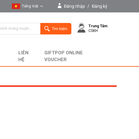
Đăng nhập
/
Đăng ký
Tiếng Việt
Tiếng Việt
Trung Tâm
English
Tìm kiếm
CSKH
LIÊN
GIFTPOP ONLINE
HỆ
VOUCHER