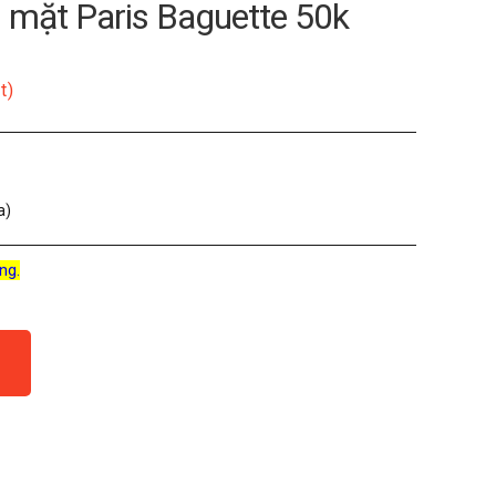
n mặt Paris Baguette 50k
t)
a)
ng.