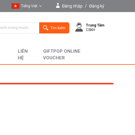
Đăng nhập
/
Đăng ký
Tiếng Việt
Tiếng Việt
Trung Tâm
English
Tìm kiếm
CSKH
LIÊN
GIFTPOP ONLINE
HỆ
VOUCHER