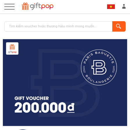
ĐĂNG NHẬP
ĐĂNG KÝ