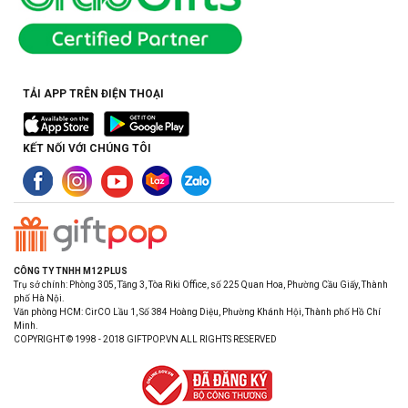
TẢI APP TRÊN ĐIỆN THOẠI
KẾT NỐI VỚI CHÚNG TÔI
CÔNG TY TNHH M12 PLUS
Trụ sở chính: Phòng 305, Tầng 3, Tòa Riki Office, số 225 Quan Hoa, Phường Cầu Giấy, Thành
phố Hà Nội.
Văn phòng HCM: CirCO Lầu 1, Số 384 Hoàng Diệu, Phường Khánh Hội, Thành phố Hồ Chí
Minh.
COPYRIGHT © 1998 - 2018 GIFTPOP.VN ALL RIGHTS RESERVED