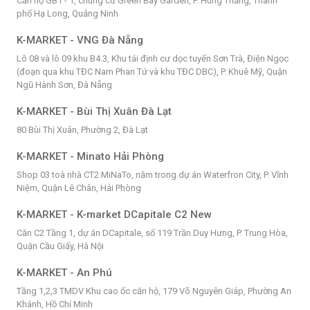
Căn hộ GB1 - 1, chung cư Green Bay Garden, P. Hùng Thắng, Thành
phố Hạ Long, Quảng Ninh
K-MARKET - VNG Đà Nẵng
Lô 08 và lô 09 khu B4.3, Khu tái định cư dọc tuyến Sơn Trà, Điện Ngọc
(đoạn qua khu TĐC Nam Phan Tứ và khu TĐC DBC), P. Khuê Mỹ, Quận
Ngũ Hành Sơn, Đà Nẵng
K-MARKET - Bùi Thị Xuân Đà Lạt
80 Bùi Thị Xuân, Phường 2, Đà Lạt
K-MARKET - Minato Hải Phòng
Shop 03 toà nhà CT2 MiNaTo, nằm trong dự án Waterfron City, P. Vĩnh
Niệm, Quận Lê Chân, Hải Phòng
K-MARKET - K-market DCapitale C2 New
Căn C2 Tầng 1, dự án DCapitale, số 119 Trần Duy Hưng, P. Trung Hòa,
Quận Cầu Giấy, Hà Nội
K-MARKET - An Phú
Tầng 1,2,3 TMDV Khu cao ốc căn hộ, 179 Võ Nguyên Giáp, Phường An
Khánh, Hồ Chí Minh