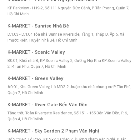
KP Parkview - H19-2, Số 111 Nguyễn Đức Cảnh, P. Tân Phong, Quận 7,
Hồ Chí Minh
K-MARKET - Sunrise Nhà Bè
D.1.03 - D.1.04 Tòa nhà Sunrise Riverside, Tầng 1, Tháp D, Ấp 5, Xã
Phước Kiển, Huyện Nhà Bè, Hồ Chí Minh
K-MARKET - Scenic Valley
B0.01, Khối nhà B, KP Scenic Valley 2, đường Nội Khu KP Scenic Valley
2, P. Tân Phú, Quận 7, Hồ Chí Minh
K-MARKET - Green Valley
A0.01, Khu Green Valley, Lô MD2-2 thuộc khu nhà chung cư P. Tân Phú,
Quận 7, Hồ Chí Minh
K-MARKET - River Gate Bến Vân Đồn
Tầng trệt, Toàn Rivergate Residence, Số 151 - 155 Bến Vân Đồn, P. 6,
Quận 4, Hồ Chí Minh
K-MARKET - Sky Garden 2 Phạm Văn Nghị
Số SC28-2, Lô R1-2, KP Sky Garden 2, Đường Phạm Văn Nghị, P. Tân