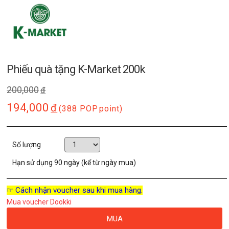
Phiếu quà tặng K-Market 200k
200,000
đ
194,000
đ
(388 POP
point)
Số lượng
Hạn sử dụng
90 ngày (kể từ ngày mua)
☞ Cách nhận voucher sau khi mua hàng.
Mua voucher Dookki
MUA