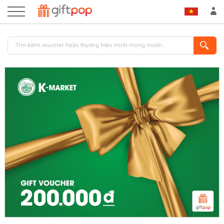
ĐĂNG NHẬP
ĐĂNG KÝ