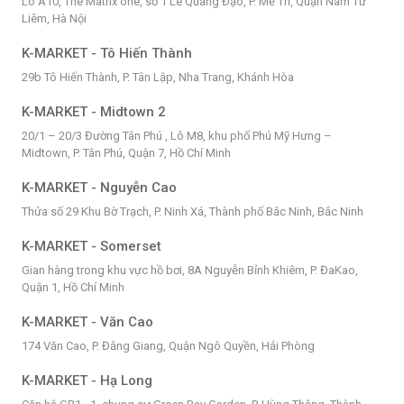
Lô A10, The Matrix one, số 1 Lê Quang Đạo, P. Mễ Trì, Quận Nam Từ
Liêm, Hà Nội
K-MARKET - Tô Hiến Thành
29b Tô Hiến Thành, P. Tân Lập, Nha Trang, Khánh Hòa
K-MARKET - Midtown 2
20/1 – 20/3 Đường Tân Phú , Lô M8, khu phố Phú Mỹ Hưng –
Midtown, P. Tân Phú, Quận 7, Hồ Chí Minh
K-MARKET - Nguyễn Cao
Thửa số 29 Khu Bờ Trạch, P. Ninh Xá, Thành phố Bắc Ninh, Bắc Ninh
K-MARKET - Somerset
Gian hàng trong khu vực hồ bơi, 8A Nguyễn Bỉnh Khiêm, P. ĐaKao,
Quận 1, Hồ Chí Minh
K-MARKET - Văn Cao
174 Văn Cao, P. Đằng Giang, Quận Ngô Quyền, Hải Phòng
K-MARKET - Hạ Long