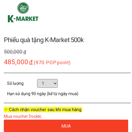
Phiếu quà tặng K-Market 500k
500,000
đ
485,000
đ
(970 POP
point)
Số lượng
Hạn sử dụng
90 ngày (kể từ ngày mua)
☞ Cách nhận voucher sau khi mua hàng.
Mua voucher Dookki
MUA