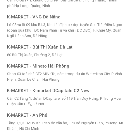
Căn hộ GB1 - 1, chung cư Green Bay Garden, P. Hùng Thắng, Thành
phố Hạ Long, Quảng Ninh
K-MARKET - VNG Đà Nẵng
Lô 08 và lô 09 khu B4.3, Khu tái định cư dọc tuyến Sơn Trà, Điện Ngọc
(đoạn qua khu TĐC Nam Phan Tứ và khu TĐC DBC), P. Khuê Mỹ, Quận
Ngũ Hành Sơn, Đà Nẵng
K-MARKET - Bùi Thị Xuân Đà Lạt
80 Bùi Thị Xuân, Phường 2, Đà Lạt
K-MARKET - Minato Hải Phòng
Shop 03 toà nhà CT2 MiNaTo, nằm trong dự án Waterfron City, P. Vĩnh
Niệm, Quận Lê Chân, Hải Phòng
K-MARKET - K-market DCapitale C2 New
Căn C2 Tầng 1, dự án DCapitale, số 119 Trần Duy Hưng, P. Trung Hòa,
Quận Cầu Giấy, Hà Nội
K-MARKET - An Phú
Tầng 1,2,3 TMDV Khu cao ốc căn hộ, 179 Võ Nguyên Giáp, Phường An
Khánh, Hồ Chí Minh