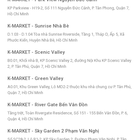
KP Parkview - H19-2, Số 111 Nguyễn Đức Cảnh, P. Tân Phong, Quận 7,
Hồ Chí Minh
K-MARKET - Sunrise Nhà Bè
D.1.03 - D.1.04 Tòa nhà Sunrise Riverside, Tầng 1, Tháp D, Ấp 5, Xã
Phước Kiển, Huyện Nhà Bè, Hồ Chí Minh
K-MARKET - Scenic Valley
B0.01, Khối nhà B, KP Scenic Valley 2, đường Nội Khu KP Scenic Valley
2, P. Tân Phú, Quận 7, Hồ Chí Minh
K-MARKET - Green Valley
A0.01, Khu Green Valley, Lô MD2-2 thuộc khu nhà chung cư P. Tân Phú,
Quận 7, Hồ Chí Minh
K-MARKET - River Gate Bến Vân Đồn
Tầng trệt, Toàn Rivergate Residence, Số 151 - 155 Bến Vân Đồn, P. 6,
Quận 4, Hồ Chí Minh
K-MARKET - Sky Garden 2 Phạm Văn Nghị
Số SC28-2, Lô R1-2, KP Sky Garden 2, Đường Phạm Văn Nghị, P. Tân