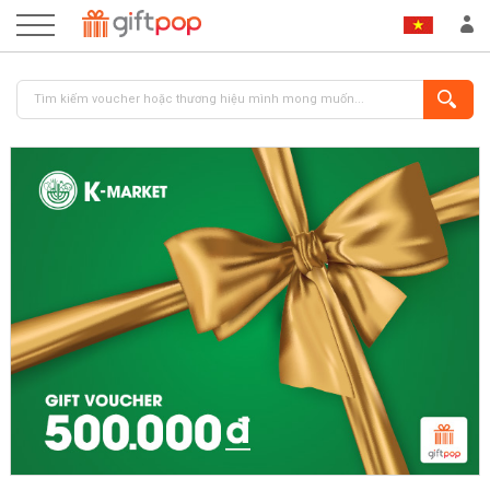
ĐĂNG NHẬP
ĐĂNG KÝ