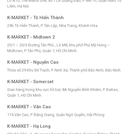
Lô A10, The Matrix one, số 1 Lê Quang Đạo, P. Mễ Trì, Quận Nam Từ
Liêm, Hà Nội
K-MARKET - Tô Hiến Thành
29b Tô Hiến Thành, P. Tân Lập, Nha Trang, Khánh Hòa
K-MARKET - Midtown 2
20/1 – 20/3 Đường Tân Phú , Lô M8, khu phố Phú Mỹ Hưng –
Midtown, P. Tân Phú, Quận 7, Hồ Chí Minh
K-MARKET - Nguyễn Cao
Thửa số 29 Khu Bờ Trạch, P. Ninh Xá, Thành phố Bắc Ninh, Bắc Ninh
K-MARKET - Somerset
Gian hàng trong khu vực hồ bơi, 8A Nguyễn Bỉnh Khiêm, P. ĐaKao,
Quận 1, Hồ Chí Minh
K-MARKET - Văn Cao
174 Văn Cao, P. Đằng Giang, Quận Ngô Quyền, Hải Phòng
K-MARKET - Hạ Long