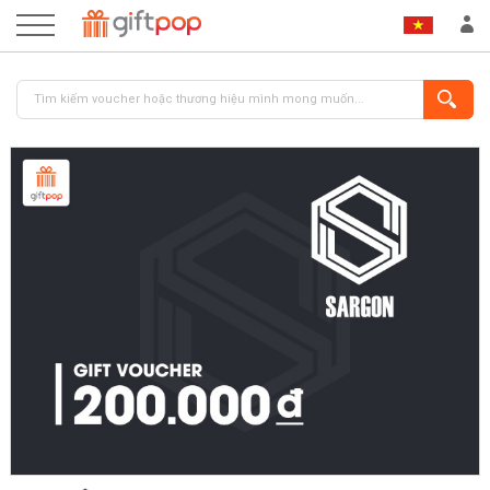
ĐĂNG NHẬP
ĐĂNG KÝ