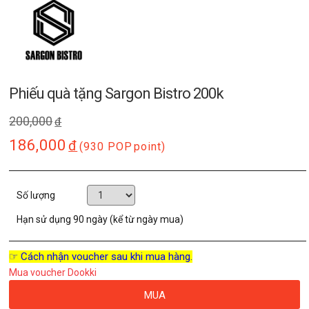
Phiếu quà tặng Sargon Bistro 200k
200,000
đ
186,000
đ
(930 POP
point)
Số lượng
Hạn sử dụng
90 ngày (kể từ ngày mua)
☞ Cách nhận voucher sau khi mua hàng.
Mua voucher Dookki
MUA