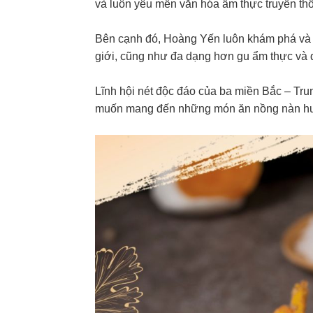
và luôn yêu mến văn hóa ẩm thực truyền th
Bên cạnh đó, Hoàng Yến luôn khám phá và 
giới, cũng như đa dạng hơn gu ẩm thực và 
Lĩnh hội nét độc đáo của ba miền Bắc – Tr
muốn mang đến những món ăn nồng nàn hươ