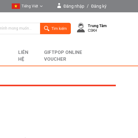
Đăng nhập
/
Đăng ký
Tiếng Việt
Tiếng Việt
Trung Tâm
English
Tìm kiếm
CSKH
LIÊN
GIFTPOP ONLINE
HỆ
VOUCHER