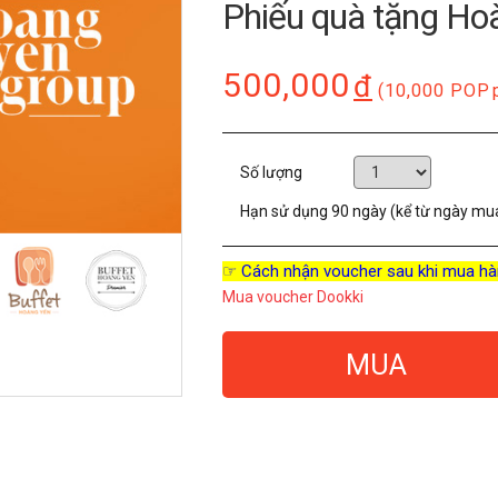
Phiếu quà tặng Ho
500,000
đ
(10,000 POP
Số lượng
Hạn sử dụng
90 ngày (kể từ ngày mu
☞ Cách nhận voucher sau khi mua hà
Mua voucher Dookki
MUA