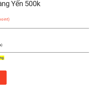
àng Yến 500k
point)
a)
ng.