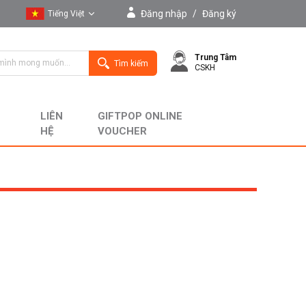
Đăng nhập
/
Đăng ký
Tiếng Việt
Tiếng Việt
Trung Tâm
English
Tìm kiếm
CSKH
LIÊN
GIFTPOP ONLINE
HỆ
VOUCHER