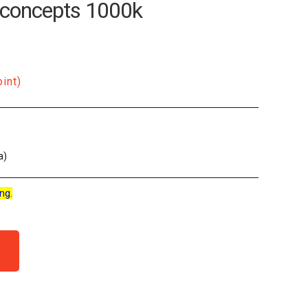
-concepts 1000k
oint)
a)
ng.