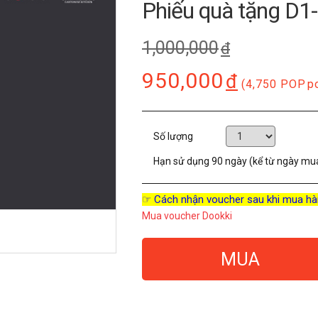
Phiếu quà tặng D1
1,000,000
đ
950,000
đ
(4,750 POP
p
Số lượng
Hạn sử dụng
90 ngày (kể từ ngày mu
☞ Cách nhận voucher sau khi mua hà
Mua voucher Dookki
MUA