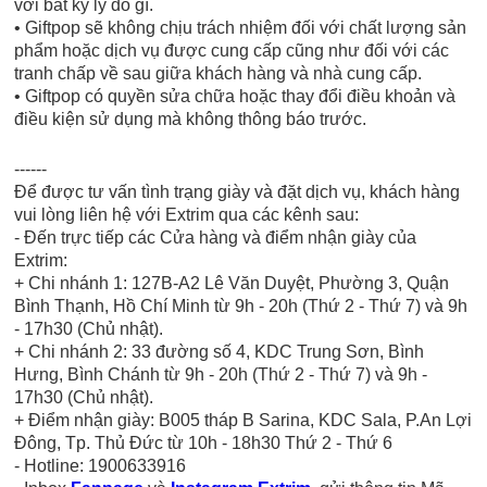
với bất kỳ lý do gì.
• Giftpop sẽ không chịu trách nhiệm đối với chất lượng sản
phẩm hoặc dịch vụ được cung cấp cũng như đối với các
tranh chấp về sau giữa khách hàng và nhà cung cấp.
• Giftpop có quyền sửa chữa hoặc thay đổi điều khoản và
điều kiện sử dụng mà không thông báo trước.
------
Để được tư vấn tình trạng giày và đặt dịch vụ, khách hàng
vui lòng liên hệ với Extrim qua các kênh sau:
- Đến trực tiếp các Cửa hàng và điểm nhận giày của
Extrim:
+ Chi nhánh 1: 127B-A2 Lê Văn Duyệt, Phường 3, Quận
Bình Thạnh, Hồ Chí Minh từ 9h - 20h (Thứ 2 - Thứ 7) và 9h
- 17h30 (Chủ nhật).
+ Chi nhánh 2: 33 đường số 4, KDC Trung Sơn, Bình
Hưng, Bình Chánh từ 9h - 20h (Thứ 2 - Thứ 7) và 9h -
17h30 (Chủ nhật).
+ Điểm nhận giày: B005 tháp B Sarina, KDC Sala, P.An Lợi
Đông, Tp. Thủ Đức từ 10h - 18h30 Thứ 2 - Thứ 6
- Hotline: 1900633916