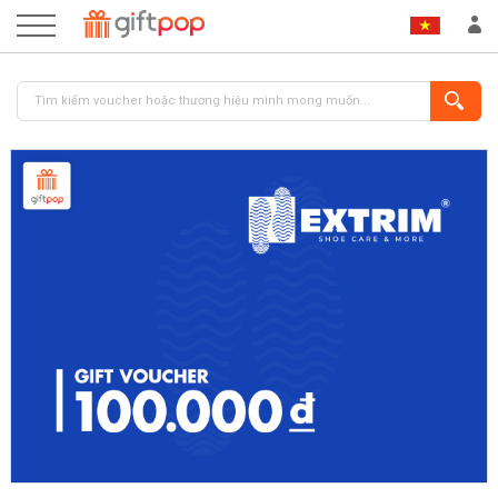
ĐĂNG NHẬP
ĐĂNG KÝ