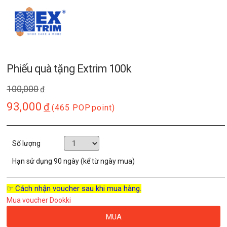
Phiếu quà tặng Extrim 100k
100,000
đ
93,000
đ
(465 POP
point)
Số lượng
Hạn sử dụng
90 ngày (kể từ ngày mua)
☞ Cách nhận voucher sau khi mua hàng.
Mua voucher Dookki
MUA