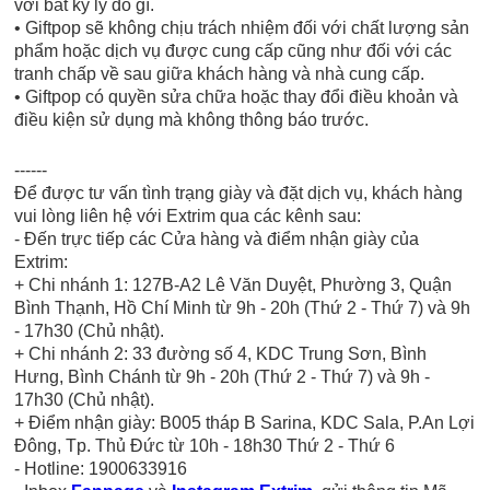
với bất kỳ lý do gì.
• Giftpop sẽ không chịu trách nhiệm đối với chất lượng sản
phẩm hoặc dịch vụ được cung cấp cũng như đối với các
tranh chấp về sau giữa khách hàng và nhà cung cấp.
• Giftpop có quyền sửa chữa hoặc thay đổi điều khoản và
điều kiện sử dụng mà không thông báo trước.
------
Để được tư vấn tình trạng giày và đặt dịch vụ, khách hàng
vui lòng liên hệ với Extrim qua các kênh sau:
- Đến trực tiếp các Cửa hàng và điểm nhận giày của
Extrim:
+ Chi nhánh 1: 127B-A2 Lê Văn Duyệt, Phường 3, Quận
Bình Thạnh, Hồ Chí Minh từ 9h - 20h (Thứ 2 - Thứ 7) và 9h
- 17h30 (Chủ nhật).
+ Chi nhánh 2: 33 đường số 4, KDC Trung Sơn, Bình
Hưng, Bình Chánh từ 9h - 20h (Thứ 2 - Thứ 7) và 9h -
17h30 (Chủ nhật).
+ Điểm nhận giày: B005 tháp B Sarina, KDC Sala, P.An Lợi
Đông, Tp. Thủ Đức từ 10h - 18h30 Thứ 2 - Thứ 6
- Hotline: 1900633916