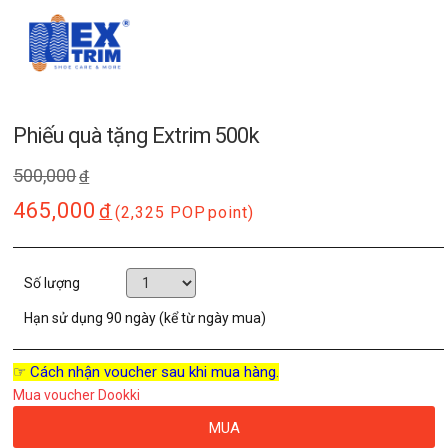
Phiếu quà tặng Extrim 500k
500,000
đ
465,000
đ
(2,325 POP
point)
Số lượng
Hạn sử dụng
90 ngày (kể từ ngày mua)
☞ Cách nhận voucher sau khi mua hàng.
Mua voucher Dookki
MUA