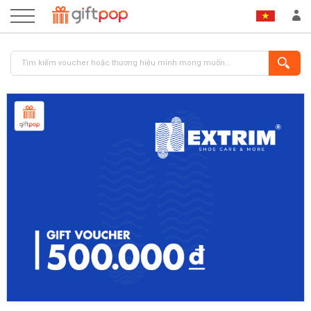
ĐĂNG NHẬP
ĐĂNG KÝ