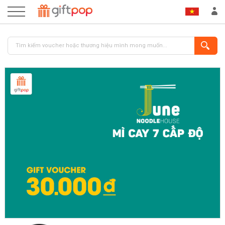
ĐĂNG NHẬP
ĐĂNG KÝ