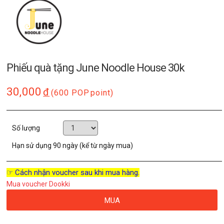
Phiếu quà tặng June Noodle House 30k
30,000
đ
(600 POP
point)
Số lượng
Hạn sử dụng
90 ngày (kể từ ngày mua)
☞ Cách nhận voucher sau khi mua hàng.
Mua voucher Dookki
MUA