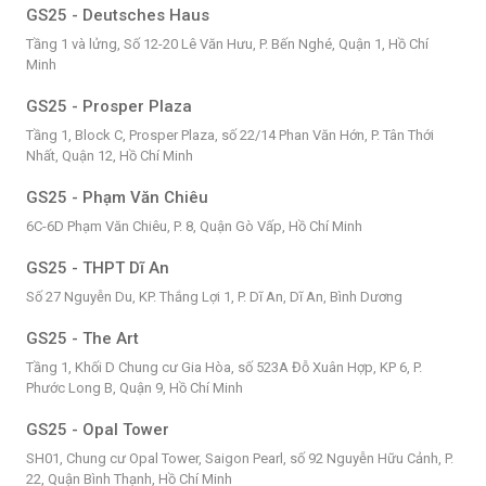
GS25 - Deutsches Haus
Tầng 1 và lửng, Số 12-20 Lê Văn Hưu, P. Bến Nghé, Quận 1, Hồ Chí
Minh
GS25 - Prosper Plaza
Tầng 1, Block C, Prosper Plaza, số 22/14 Phan Văn Hớn, P. Tân Thới
Nhất, Quận 12, Hồ Chí Minh
GS25 - Phạm Văn Chiêu
6C-6D Phạm Văn Chiêu, P. 8, Quận Gò Vấp, Hồ Chí Minh
GS25 - THPT Dĩ An
Số 27 Nguyễn Du, KP. Thắng Lợi 1, P. Dĩ An, Dĩ An, Bình Dương
GS25 - The Art
Tầng 1, Khối D Chung cư Gia Hòa, số 523A Đỗ Xuân Hợp, KP 6, P.
Phước Long B, Quận 9, Hồ Chí Minh
GS25 - Opal Tower
SH01, Chung cư Opal Tower, Saigon Pearl, số 92 Nguyễn Hữu Cảnh, P.
22, Quận Bình Thạnh, Hồ Chí Minh