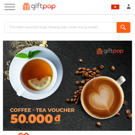
ĐĂNG NHẬP
ĐĂNG KÝ