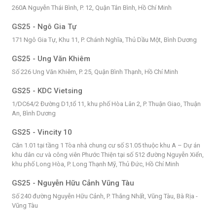
260A Nguyễn Thái Bình, P. 12, Quận Tân Bình, Hồ Chí Minh
GS25 - Ngô Gia Tự
171 Ngô Gia Tự, Khu 11, P. Chánh Nghĩa, Thủ Dầu Một, Bình Dương
GS25 - Ung Văn Khiêm
Số 226 Ung Văn Khiêm, P. 25, Quận Bình Thạnh, Hồ Chí Minh
GS25 - KDC Vietsing
1/DC64/2 Đường D1,tổ 11, khu phố Hòa Lân 2, P. Thuận Giao, Thuận
An, Bình Dương
GS25 - Vincity 10
Căn 1.01 tại tầng 1 Tòa nhà chung cư số S1.05 thuộc khu A – Dự án
khu dân cư và công viên Phước Thiện tại số 512 đường Nguyễn Xiển,
khu phố Long Hòa, P. Long Thạnh Mỹ, Thủ Đức, Hồ Chí Minh
GS25 - Nguyễn Hữu Cảnh Vũng Tàu
Số 240 đường Nguyễn Hữu Cảnh, P. Thắng Nhất, Vũng Tàu, Bà Rịa -
Vũng Tàu