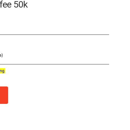
fee 50k
a)
ng.