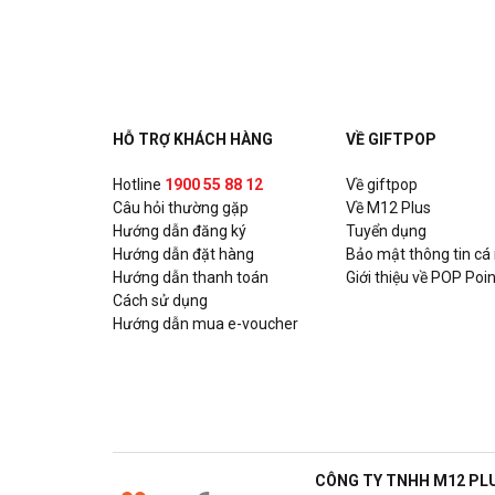
Cộng Cà Phê - Manor Mễ Trì
B011-B012 The Manor Mễ Trì, P. Mỹ Đình, Quận Na
Cộng Cà Phê - Đường Láng
Số 94 Đường Láng, P. Thịnh Quang, Quận Đống Đa,
HỖ TRỢ KHÁCH HÀNG
VỀ GIFTPOP
GS25 - Sunrise City
Hotline
1900 55 88 12
Về giftpop
Câu hỏi thường gặp
Sunrise _A1.08, khu thương mại, tòa nhà Sunrise C
Về M12 Plus
Hướng dẫn đăng ký
Tuyển dụng
P. Tân Hưng, Quận 7, Hồ Chí Minh
Hướng dẫn đặt hàng
Bảo mật thông tin cá
Hướng dẫn thanh toán
Giới thiệu về POP Poin
GS25 - Diamond Lotus
Cách sử dụng
49C Lê Quang Kim, P. 8, Quận 8, Hồ Chí Minh
Hướng dẫn mua e-voucher
GS25 - Huỳnh Đình Hai
38A Huỳnh Đình Hai, P. 14, Quận Bình Thạnh, Hồ Ch
GS25 - La Astoria
CÔNG TY TNHH M12 PL
Tầng trệt, khối 4 (LA3) Tòa nhà La Astoria 3, Số 38