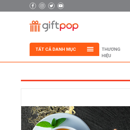
TẤT CẢ DANH MỤC
THƯƠNG
HIỆU