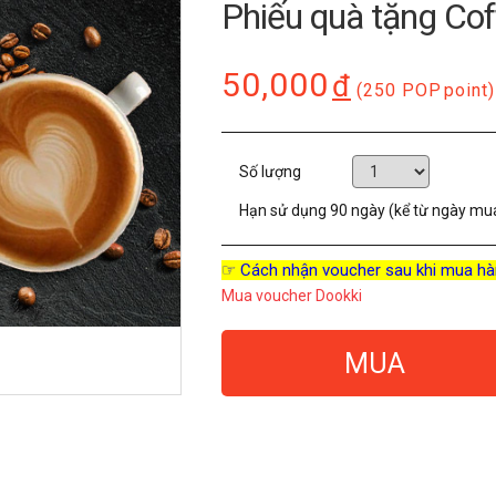
Phiếu quà tặng Cof
50,000
đ
(250 POP
point)
Số lượng
Hạn sử dụng
90 ngày (kể từ ngày mu
☞ Cách nhận voucher sau khi mua hà
Mua voucher Dookki
MUA