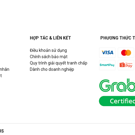
m Từ Liêm, Hà Nội
 Hà Nội
HỢP TÁC & LIÊN KẾT
PHƯƠNG THỨC 
Điều khoản sử dụng
ity View, số 33 Nguyễn Hữu Thọ,
Chính sách bảo mật
Quy trình giải quyết tranh chấp
 nhân
Dành cho doanh nghiệp
t
í Minh
US
3 Nguyễn Duy Trinh, P. Bình