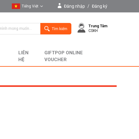
Đăng nhập
/
Đăng ký
Tiếng Việt
Tiếng Việt
Trung Tâm
English
Tìm kiếm
CSKH
LIÊN
GIFTPOP ONLINE
HỆ
VOUCHER