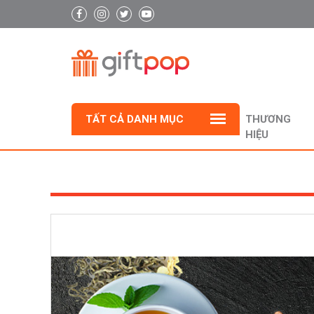
TẤT CẢ DANH MỤC
THƯƠNG
HIỆU