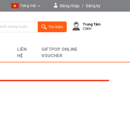
Đăng nhập
/
Đăng ký
Tiếng Việt
Tiếng Việt
Trung Tâm
English
Tìm kiếm
CSKH
LIÊN
GIFTPOP ONLINE
HỆ
VOUCHER