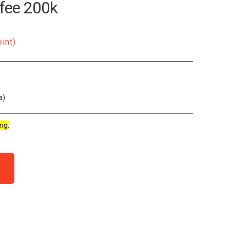
ffee 200k
oint)
a)
ng.