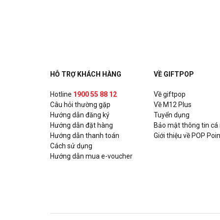
Cộng Cà Phê - Manor Mễ Trì
B011-B012 The Manor Mễ Trì, P. Mỹ Đình, Quận Na
Cộng Cà Phê - Đường Láng
Số 94 Đường Láng, P. Thịnh Quang, Quận Đống Đa,
HỖ TRỢ KHÁCH HÀNG
VỀ GIFTPOP
GS25 - Sunrise City
Hotline
1900 55 88 12
Về giftpop
Câu hỏi thường gặp
Sunrise _A1.08, khu thương mại, tòa nhà Sunrise C
Về M12 Plus
Hướng dẫn đăng ký
Tuyển dụng
P. Tân Hưng, Quận 7, Hồ Chí Minh
Hướng dẫn đặt hàng
Bảo mật thông tin cá
Hướng dẫn thanh toán
Giới thiệu về POP Poin
GS25 - Diamond Lotus
Cách sử dụng
49C Lê Quang Kim, P. 8, Quận 8, Hồ Chí Minh
Hướng dẫn mua e-voucher
GS25 - Huỳnh Đình Hai
38A Huỳnh Đình Hai, P. 14, Quận Bình Thạnh, Hồ Ch
GS25 - La Astoria