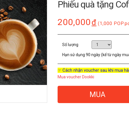
Phiếu quà tặng Co
200,000
đ
(1,000 POP
p
Số lượng
Hạn sử dụng
90 ngày (kể từ ngày mu
☞ Cách nhận voucher sau khi mua hà
Mua voucher Dookki
MUA